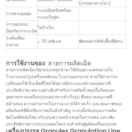
(เกรดอาหาร/ยา)
ระบบปิดสนิทพร้อม
การควบคุมฝุ่น
ระบบเก็บฝุ่น
การออกแบบ
ไม่จำเป็น
ป้องกันการระเบิด
ระดับเสียง
≤ 70 เดซิเบล
พัดลมพาร์ติชั่นพื้นที่อิสระ
รบกวน
การใช้งานของ
สายการผลิตเม็ด
สายการผลิตเม็ดเปียกปรุงรสถูกนำมาใช้กันอย่างแพร่หลายใน
โรงงานแปรรูปเครื่องเทศและโรงงานผงปรุงรส ช่วยให้สามารถ
เปลี่ยนผงให้เป็นเม็ดที่ไหลได้อย่างอิสระและสม่ำเสมออย่างมี
ประสิทธิภาพ เหมาะอย่างยิ่งสำหรับการผลิตน้ำซุปเนื้อก้อนและ
อุตสาหกรรมเครื่องปรุงรสอาหารสำเร็จรูป ซึ่งขนาดอนุภาคที่
สม่ำเสมอ ความสามารถในการละลายได้รวดเร็ว และคุณภาพของ
ผลิตภัณฑ์ที่มีเสถียรภาพเป็นสิ่งสำคัญ ระบบนี้สนับสนุนการผลิต
อัตโนมัติสมัยใหม่ ปรับปรุงความสม่ำเสมอในการผสม และเพิ่ม
ประสิทธิภาพการประมวลผลโดยรวมสำหรับผู้ผลิตเครื่องปรุงรส
เครื่องปรุงรส Granules Granulation Line