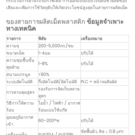
กระบวนการผ่านระบบรีไซเคิล การออกแบบแบบวงปิดนี้ช่วยลดของ
เสียและเพิ่มการใช้วัตถุดิบให้เกิดประโยชน์สูงสุดในสายการผลิตเม็ด
ของสายการผลิตเม็ดพลาสติก
ข้อมูลจำเพาะ
ทางเทคนิค
รายการ
พิสัย
เครื่องหมาย
ความจุ
200-5,000กก./ชม
ขนาดเม็ด
1-4มม
ปรับได้
ความชุ่มชื้นขั้น
1-8%
ปรับได้
สุดท้าย
สนามแกรนูล
>90%
ระบบอัตโนมัติ
กึ่งอัตโนมัติ/อัตโนมัติ
PLC + หน้าจอสัมผัส
รองรับการจัดเก็บหลาย
การควบคุมสูตร
สูตร
วิธีการให้ความ
ไอน้ำ / ไฟฟ้า / อากาศ
ร้อน
ร้อนแบบใช้แก๊ส
อุณหภูมิอากาศ
60–200°ซ
ปรับได้
เข้า
ขัดพื้นผิว, Ra ≤ 0.8 μm
เครื่องเหล็ก
SUS304 / SUS316L