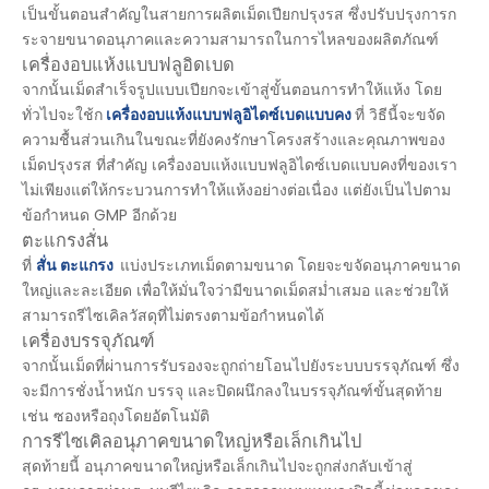
เป็นขั้นตอนสำคัญในสายการผลิตเม็ดเปียกปรุงรส ซึ่งปรับปรุงการก
ระจายขนาดอนุภาคและความสามารถในการไหลของผลิตภัณฑ์
เครื่องอบแห้งแบบฟลูอิดเบด
จากนั้นเม็ดสำเร็จรูปแบบเปียกจะเข้าสู่ขั้นตอนการทำให้แห้ง โดย
ทั่วไปจะใช้ก
เครื่องอบแห้งแบบฟลูอิไดซ์เบดแบบคง
ที่ วิธีนี้จะขจัด
ความชื้นส่วนเกินในขณะที่ยังคงรักษาโครงสร้างและคุณภาพของ
เม็ดปรุงรส ที่สำคัญ เครื่องอบแห้งแบบฟลูอิไดซ์เบดแบบคงที่ของเรา
ไม่เพียงแต่ให้กระบวนการทำให้แห้งอย่างต่อเนื่อง แต่ยังเป็นไปตาม
ข้อกำหนด GMP อีกด้วย
ตะแกรงสั่น
ที่
สั่น
ตะแกรง
แบ่งประเภทเม็ดตามขนาด โดยจะขจัดอนุภาคขนาด
ใหญ่และละเอียด เพื่อให้มั่นใจว่ามีขนาดเม็ดสม่ำเสมอ และช่วยให้
สามารถรีไซเคิลวัสดุที่ไม่ตรงตามข้อกำหนดได้
เครื่องบรรจุภัณฑ์
จากนั้นเม็ดที่ผ่านการรับรองจะถูกถ่ายโอนไปยังระบบบรรจุภัณฑ์ ซึ่ง
จะมีการชั่งน้ำหนัก บรรจุ และปิดผนึกลงในบรรจุภัณฑ์ขั้นสุดท้าย
เช่น ซองหรือถุงโดยอัตโนมัติ
การรีไซเคิลอนุภาคขนาดใหญ่หรือเล็กเกินไป
สุดท้ายนี้ อนุภาคขนาดใหญ่หรือเล็กเกินไปจะถูกส่งกลับเข้าสู่