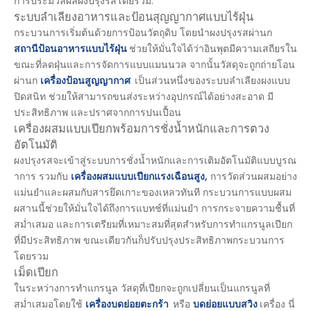
การประมวลผลผงปรุงรสโดยรวม:
ระบบลำเลียงอาหารและป้อนสุญญากาศแบบไร้ฝุ่น
กระบวนการเริ่มต้นด้วยการป้อนวัตถุดิบ โดยนำผงปรุงรสผ่านก
สถานีป้อนอาหารแบบไร้ฝุ่น
ช่วยให้มั่นใจได้ว่าอินพุตมีความเสถียรใน
ขณะที่ลดฝุ่นและการจัดการแบบแมนนวล จากนั้นวัสดุจะถูกถ่ายโอน
ผ่านก
เครื่องป้อนสูญญากาศ
เป็นส่วนหนึ่งของระบบลำเลียงผงแบบ
ปิดสนิท ช่วยให้สามารถขนส่งระหว่างอุปกรณ์ได้อย่างสะอาด มี
ประสิทธิภาพ และปราศจากการปนเปื้อน
เครื่องผสมแบบเปียกพร้อมการชั่งน้ำหนักและการตวง
อัตโนมัติ
ผงปรุงรสจะเข้าสู่ระบบการชั่งน้ำหนักและการเติมอัตโนมัติแบบบูรณ
าการ รวมกับ
เครื่องผสมแบบเปียกแรงเฉือนสูง
,
การวัดส่วนผสมอย่าง
แม่นยำและผสมกับสารยึดเกาะของเหลวทันที กระบวนการแบบผสม
ผสานนี้ช่วยให้มั่นใจได้ถึงการแบทช์ที่แม่นยำ การกระจายความชื้นที่
สม่ำเสมอ และการเตรียมที่เหมาะสมที่สุดสำหรับการทำแกรนูลเปียก
ที่มีประสิทธิภาพ ขณะเดียวกันก็ปรับปรุงประสิทธิภาพกระบวนการ
โดยรวม
เม็ดเปียก
ในระหว่างการทำแกรนูล วัสดุที่เปียกจะถูกเปลี่ยนเป็นแกรนูลที่
สม่ำเสมอโดยใช้
เครื่องบดย่อยตะกร้า
หรือ
บดย่อยแบบสวิง
เครื่อง นี่