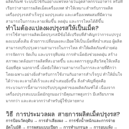
ผลิตภัณฑ์ ระบบนี้ใช้กันอย่างแพร่หลายในอุตสาหกรรมอาหาร หรือที่
เรียกว่าสายการผลิตเม็ดเครื่องเทศ ทำให้เหมาะสำหรับการผลิต
เครื่องปรุงรสสำเร็จรูป ผงปรุงแต่ง และเครื่องเทศผสมที่มีความ
สามารถในการละลายเพิ่มขึ้น ลดฝุ่น และการไหลได้ดีขึ้น
ทำไมต้องแปลงผงปรุงรสให้เป็นเม็ด?
การใช้สายการผลิตเม็ดปรุงรสมีข้อได้เปรียบที่สำคัญกว่าการแปรรูป
ผงแบบดั้งเดิม ด้วยการเปลี่ยนผงละเอียดให้เป็นเม็ดที่สม่ำเสมอ ผู้ผลิต
สามารถปรับปรุงความสามารถในการไหล ทำให้ผลิตภัณฑ์ง่ายต่อ
การจัดการ จัดเก็บ และบรรจุหีบห่อ การทำเม็ดยังช่วยลดฝุ่น สร้าง
สภาพแวดล้อมการผลิตที่สะอาดขึ้น และลดการสูญเสียวัสดุให้เหลือ
น้อยที่สุด นอกจากนี้ เม็ดยังให้ความสามารถในการละลายที่ดีกว่า
โดยเฉพาะอย่างยิ่งสำหรับการใช้งานกับอาหารสำเร็จรูป ทำให้มั่นใจ
ได้ว่าจะละลายได้เร็วและสม่ำเสมอยิ่งขึ้น สิ่งสำคัญที่สุดคือ
กระบวนการนี้สามารถปรับปรุงมูลค่าของผลิตภัณฑ์ได้ เนื่องจาก
เครื่องปรุงรสแบบเม็ดมักถูกมองว่ามีคุณภาพสูงกว่า มีเสถียรภาพ
มากกว่า และสะดวกกว่าสำหรับผู้ใช้ปลายทาง
วิธี
การประมวลผล
สายการผลิตเม็ดปรุงรส?
การป้อนวัตถุดิบ → การลำเลียงผง → การชั่งน้ำหนักและการจ่าย
อัตโนมัติ → การผสมแบบเปียก → การทำแกรนูล → การอบแห้ง →