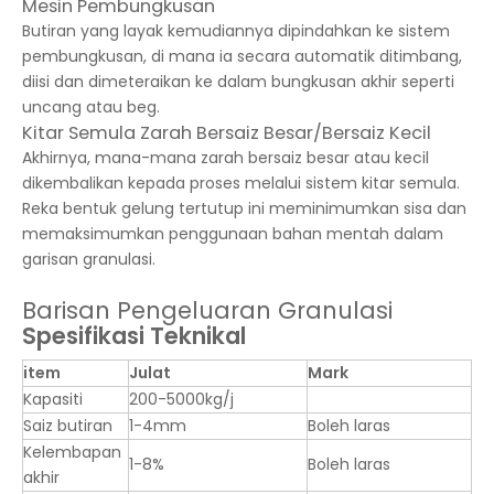
Mesin Pembungkusan
Butiran yang layak kemudiannya dipindahkan ke sistem
pembungkusan, di mana ia secara automatik ditimbang,
diisi dan dimeteraikan ke dalam bungkusan akhir seperti
uncang atau beg.
Kitar Semula Zarah Bersaiz Besar/Bersaiz Kecil
Akhirnya, mana-mana zarah bersaiz besar atau kecil
dikembalikan kepada proses melalui sistem kitar semula.
Reka bentuk gelung tertutup ini meminimumkan sisa dan
memaksimumkan penggunaan bahan mentah dalam
garisan granulasi.
Barisan Pengeluaran Granulasi
Spesifikasi Teknikal
item
Julat
Mark
Kapasiti
200-5000kg/j
Saiz butiran
1-4mm
Boleh laras
Kelembapan
1-8%
Boleh laras
akhir