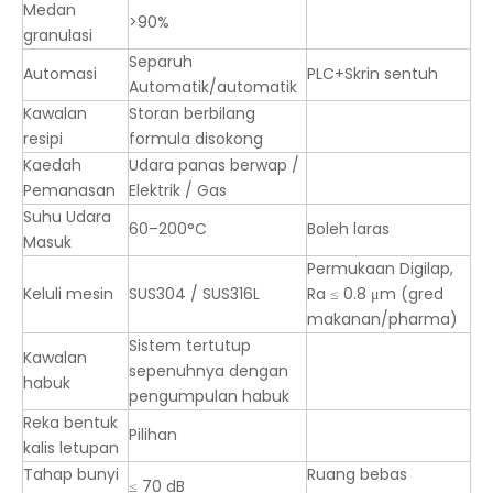
Medan
>90%
granulasi
Separuh
Automasi
PLC+Skrin sentuh
Automatik/automatik
Kawalan
Storan berbilang
resipi
formula disokong
Kaedah
Udara panas berwap /
Pemanasan
Elektrik / Gas
Suhu Udara
60–200°C
Boleh laras
Masuk
Permukaan Digilap,
Keluli mesin
SUS304 / SUS316L
Ra ≤ 0.8 μm (gred
makanan/pharma)
Sistem tertutup
Kawalan
sepenuhnya dengan
habuk
pengumpulan habuk
Reka bentuk
Pilihan
kalis letupan
Tahap bunyi
Ruang bebas
≤ 70 dB