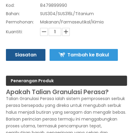
Kod:
8479899990
Bahan:
SUS304/SUS316L/Titanium
Permohonan:
Makanan/Farmaseutikal/Kimia
Kuantiti:
Siasatan
Tambah ke Bakul
Penerangan Produk
Apakah Talian Granulasi Perasa?
Talian Granulasi Perasa ialah sistem pemprosesan serbuk
perasa bersepadu yang direka untuk mengubah serbuk
halus menjadi butiran yang seragam dan mengalir bebas.
Barisan perincian perasa termaju ini menggabungkan
proses utama, termasuk pencampuran tepat,
pembutiran basah, pengeringan yang cekap dan