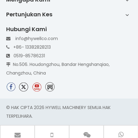
Pertunjukan Kes
Hubungi Kami
info@hywellco.com

+86- 13382828213

0519-85786231

No.506. Houdongzhou, Bandar Hengshanqiao,

Changzhou, China
© HAK CIPTA
2026
HYWELL MACHINERY SEMUA HAK
TERPELIHARA.