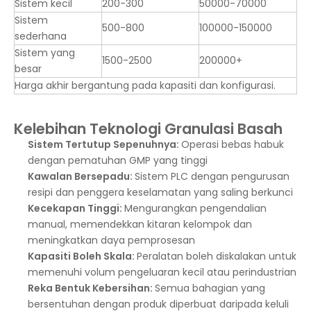
Sistem kecil
200-300
50000-70000
Sistem
500-800
100000-150000
sederhana
Sistem yang
1500-2500
200000+
besar
Harga akhir bergantung pada kapasiti dan konfigurasi.
Kelebihan Teknologi Granulasi Basah
Sistem Tertutup Sepenuhnya:
Operasi bebas habuk
dengan pematuhan GMP yang tinggi
Kawalan Bersepadu:
Sistem PLC dengan pengurusan
resipi dan penggera keselamatan yang saling berkunci
Kecekapan Tinggi:
Mengurangkan pengendalian
manual, memendekkan kitaran kelompok dan
meningkatkan daya pemprosesan
Kapasiti Boleh Skala:
Peralatan boleh diskalakan untuk
memenuhi volum pengeluaran kecil atau perindustrian
Reka Bentuk Kebersihan:
Semua bahagian yang
bersentuhan dengan produk diperbuat daripada keluli