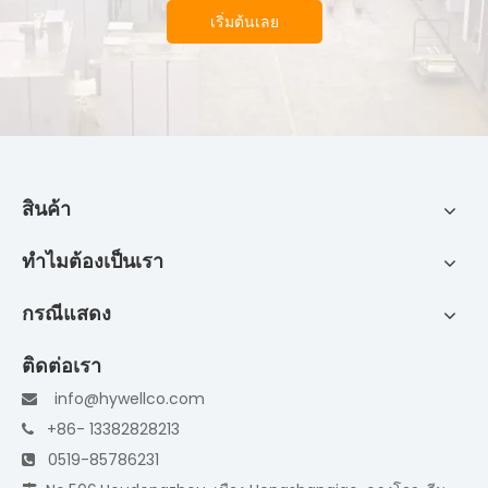
เริ่มต้นเลย
สินค้า
ทำไมต้องเป็นเรา
กรณีแสดง
ติดต่อเรา
info@hywellco.com

+86- 13382828213

0519-85786231
