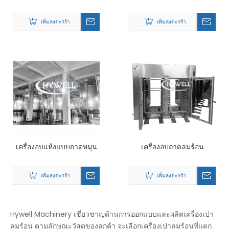
โรไลซิสมวลดำและการเผา
เพิ่มลงตะกร้า
เพิ่มลงตะกร้า
เครื่องอบแห้งแบบถาดหมุน
เครื่องอบถาดลมร้อน
เพิ่มลงตะกร้า
เพิ่มลงตะกร้า
Hywell Machinery เชี่ยวชาญด้านการออกแบบและผลิตเครื่องเป่า
ลมร้อน ตามลักษณะวัสดุของลูกค้า จะเลือกเครื่องเป่าลมร้อนที่แตก