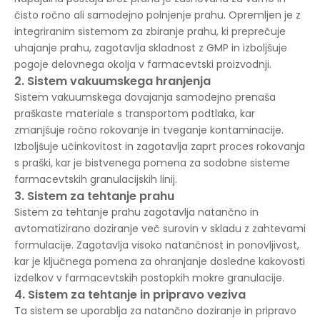
čisto ročno ali samodejno polnjenje prahu. Opremljen je z
integriranim sistemom za zbiranje prahu, ki preprečuje
uhajanje prahu, zagotavlja skladnost z GMP in izboljšuje
pogoje delovnega okolja v farmacevtski proizvodnji.
2. Sistem vakuumskega hranjenja
Sistem vakuumskega dovajanja samodejno prenaša
praškaste materiale s transportom podtlaka, kar
zmanjšuje ročno rokovanje in tveganje kontaminacije.
Izboljšuje učinkovitost in zagotavlja zaprt proces rokovanja
s praški, kar je bistvenega pomena za sodobne sisteme
farmacevtskih granulacijskih linij.
3. Sistem za tehtanje prahu
Sistem za tehtanje prahu zagotavlja natančno in
avtomatizirano doziranje več surovin v skladu z zahtevami
formulacije. Zagotavlja visoko natančnost in ponovljivost,
kar je ključnega pomena za ohranjanje dosledne kakovosti
izdelkov v farmacevtskih postopkih mokre granulacije.
4. Sistem za tehtanje in pripravo veziva
Ta sistem se uporablja za natančno doziranje in pripravo