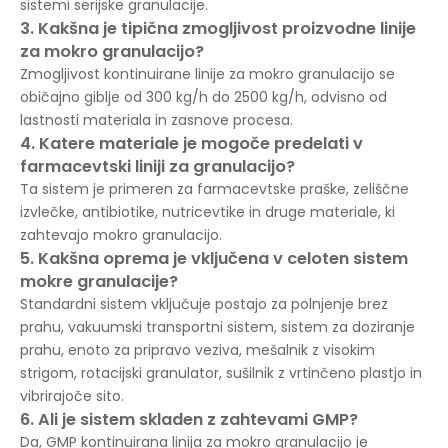
sistemi serijske granulacije.
3. Kakšna je tipična zmogljivost proizvodne linije
za mokro granulacijo?
Zmogljivost kontinuirane linije za mokro granulacijo se
običajno giblje od 300 kg/h do 2500 kg/h, odvisno od
lastnosti materiala in zasnove procesa.
4. Katere materiale je mogoče predelati v
farmacevtski liniji za granulacijo?
Ta sistem je primeren za farmacevtske praške, zeliščne
izvlečke, antibiotike, nutricevtike in druge materiale, ki
zahtevajo mokro granulacijo.
5. Kakšna oprema je vključena v celoten sistem
mokre granulacije?
Standardni sistem vključuje postajo za polnjenje brez
prahu, vakuumski transportni sistem, sistem za doziranje
prahu, enoto za pripravo veziva, mešalnik z visokim
strigom, rotacijski granulator, sušilnik z vrtinčeno plastjo in
vibrirajoče sito.
6. Ali je sistem skladen z zahtevami GMP?
Da, GMP kontinuirana linija za mokro granulacijo je