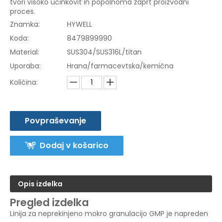
tvori visoko učinkovit in popolnoma zaprt proizvodni
proces.
Znamka:
HYWELL
Koda:
8479899990
Material:
SUS304/SUS316L/titan
Uporaba:
Hrana/farmacevtska/kemična
Količina:
Povpraševanje
Dodaj v košarico
Opis izdelka
Pregled izdelka
Linija za neprekinjeno mokro granulacijo GMP je napreden