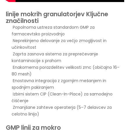
linije mokrih granulatorjev
Ključne
značilnosti
Popolnoma ustreza standardom GMP za
farmacevtsko proizvodnjo
Neprekinjeno delovanje za večjo zmogljivost in
učinkovitost
Zaprta zasnova sistema za preprečevanje
kontaminacije s prahom
Enakomerna porazdelitev velikosti zrnc (običajno 16–
80 mesh)
Enostavna integracija z zgornjim mešanjem in
spodnjim pakiranjem
Izbirni sistem CIP (Clean-In-Place) za samodejno
čiščenje
Zmanjšane zahteve operaterja (5–7 delavcev za
celotno linijo)
GMP linij za mokro