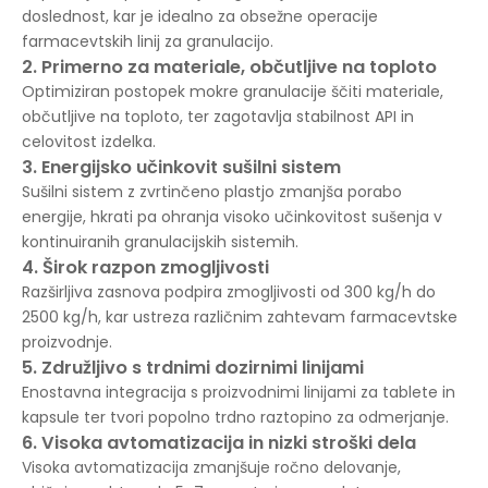
doslednost, kar je idealno za obsežne operacije
farmacevtskih linij za granulacijo.
2. Primerno za materiale, občutljive na toploto
Optimiziran postopek mokre granulacije ščiti materiale,
občutljive na toploto, ter zagotavlja stabilnost API in
celovitost izdelka.
3. Energijsko učinkovit sušilni sistem
Sušilni sistem z zvrtinčeno plastjo zmanjša porabo
energije, hkrati pa ohranja visoko učinkovitost sušenja v
kontinuiranih granulacijskih sistemih.
4. Širok razpon zmogljivosti
Razširljiva zasnova podpira zmogljivosti od 300 kg/h do
2500 kg/h, kar ustreza različnim zahtevam farmacevtske
proizvodnje.
5. Združljivo s trdnimi dozirnimi linijami
Enostavna integracija s proizvodnimi linijami za tablete in
kapsule ter tvori popolno trdno raztopino za odmerjanje.
6. Visoka avtomatizacija in nizki stroški dela
Visoka avtomatizacija zmanjšuje ročno delovanje,