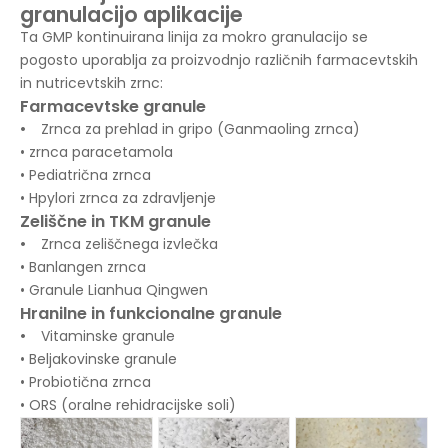
granulacijo
aplikacije
Ta GMP kontinuirana linija za mokro granulacijo se
pogosto uporablja za proizvodnjo različnih farmacevtskih
in nutricevtskih zrnc:
Farmacevtske granule
•
Zrnca za prehlad in gripo (Ganmaoling zrnca)
• zrnca paracetamola
• Pediatrična zrnca
• Hpylori zrnca za zdravljenje
Zeliščne in TKM granule
•
Zrnca zeliščnega izvlečka
• Banlangen zrnca
• Granule Lianhua Qingwen
Hranilne in funkcionalne granule
•
Vitaminske granule
• Beljakovinske granule
• Probiotična zrnca
• ORS (oralne rehidracijske soli)