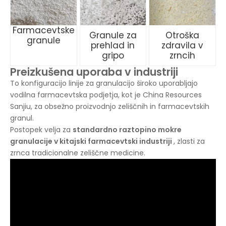
Farmacevtske
Granule za
Otroška
granule
prehlad in
zdravila v
gripo
zrncih
Preizkušena uporaba v industriji
To konfiguracijo linije za granulacijo široko uporabljajo
vodilna farmacevtska podjetja, kot je China Resources
Sanjiu, za obsežno proizvodnjo zeliščnih in farmacevtskih
granul.
Postopek velja za
standardno raztopino mokre
granulacije v kitajski farmacevtski industriji
, zlasti za
zrnca tradicionalne zeliščne medicine.