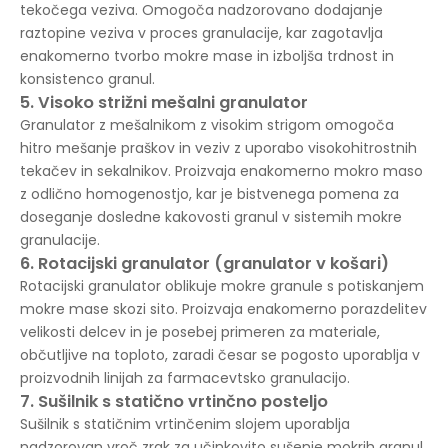
tekočega veziva. Omogoča nadzorovano dodajanje
raztopine veziva v proces granulacije, kar zagotavlja
enakomerno tvorbo mokre mase in izboljša trdnost in
konsistenco granul.
5. Visoko strižni mešalni granulator
Granulator z mešalnikom z visokim strigom omogoča
hitro mešanje praškov in veziv z uporabo visokohitrostnih
tekačev in sekalnikov. Proizvaja enakomerno mokro maso
z odlično homogenostjo, kar je bistvenega pomena za
doseganje dosledne kakovosti granul v sistemih mokre
granulacije.
6. Rotacijski granulator (granulator v košari)
Rotacijski granulator oblikuje mokre granule s potiskanjem
mokre mase skozi sito. Proizvaja enakomerno porazdelitev
velikosti delcev in je posebej primeren za materiale,
občutljive na toploto, zaradi česar se pogosto uporablja v
proizvodnih linijah za farmacevtsko granulacijo.
7. Sušilnik s statično vrtinčno posteljo
Sušilnik s statičnim vrtinčenim slojem uporablja
nadzorovan vroč zrak za učinkovito sušenje mokrih granul.