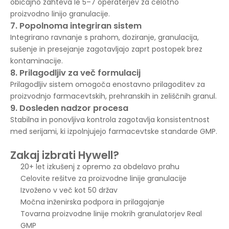
običajno zahteva le 5–7 operaterjev za celotno
proizvodno linijo granulacije.
7. Popolnoma integriran sistem
Integrirano ravnanje s prahom, doziranje, granulacija,
sušenje in presejanje zagotavljajo zaprt postopek brez
kontaminacije.
8. Prilagodljiv za več formulacij
Prilagodljiv sistem omogoča enostavno prilagoditev za
proizvodnjo farmacevtskih, prehranskih in zeliščnih granul.
9. Dosleden nadzor procesa
Stabilna in ponovljiva kontrola zagotavlja konsistentnost
med serijami, ki izpolnjujejo farmacevtske standarde GMP.
Zakaj izbrati Hywell?
20+ let izkušenj z opremo za obdelavo prahu
Celovite rešitve za proizvodne linije granulacije
Izvoženo v več kot 50 držav
Močna inženirska podpora in prilagajanje
Tovarna proizvodne linije mokrih granulatorjev Real
GMP