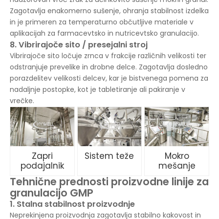
Zagotavlja enakomerno sušenje, ohranja stabilnost izdelka
in je primeren za temperaturno občutljive materiale v
aplikacijah za farmacevtsko in nutricevtsko granulacijo.
8. Vibrirajoče sito / presejalni stroj
Vibrirajoče sito ločuje zrnca v frakcije različnih velikosti ter
odstranjuje prevelike in drobne delce. Zagotavlja dosledno
porazdelitev velikosti delcev, kar je bistvenega pomena za
nadaljnje postopke, kot je tabletiranje ali pakiranje v
vrečke.
Zapri
Sistem teže
Mokro
podajalnik
mešanje
Tehnične prednosti proizvodne linije za
granulacijo GMP
1. Stalna stabilnost proizvodnje
Neprekinjena proizvodnja zagotavlja stabilno kakovost in