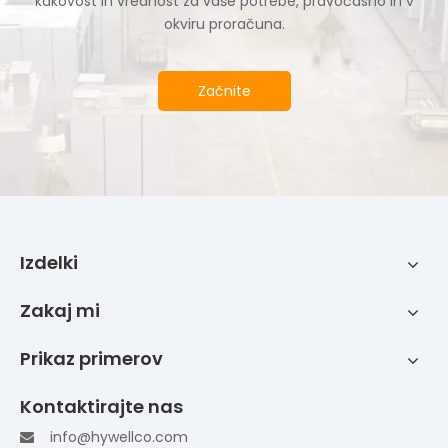
kakovost in vrednost za vaše potrebe, pravočasno in v
okviru proračuna.
Začnite
Izdelki
Zakaj mi
Prikaz primerov
Kontaktirajte nas
info@hywellco.com
