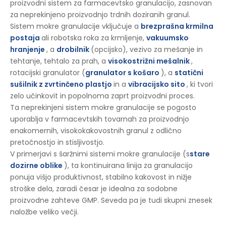
proizvodni sistem za farmacevtsko granulacijo, zasnovan
za neprekinjeno proizvodnjo trdnih doziranih granul.
Sistem mokre granulacije vključuje a
brezprašna krmilna
postaja
ali robotska roka za krmljenje,
vakuumsko
hranjenje
, a
drobilnik
(opcijsko), vezivo za mešanje in
tehtanje, tehtalo za prah, a
visokostrižni mešalnik
,
rotacijski granulator (
granulator s košaro
), a
statični
sušilnik z zvrtinčeno plastjo
in a
vibracijsko sito
, ki tvori
zelo učinkovit in popolnoma zaprt proizvodni proces.
Ta neprekinjeni sistem mokre granulacije se pogosto
uporablja v farmacevtskih tovarnah za proizvodnjo
enakomernih, visokokakovostnih granul z odlično
pretočnostjo in stisljivostjo.
V primerjavi s šaržnimi sistemi mokre granulacije (s
stare
dozirne oblike
), ta kontinuirana linija za granulacijo
ponuja višjo produktivnost, stabilno kakovost in nižje
stroške dela, zaradi česar je idealna za sodobne
proizvodne zahteve GMP. Seveda pa je tudi skupni znesek
naložbe veliko večji.