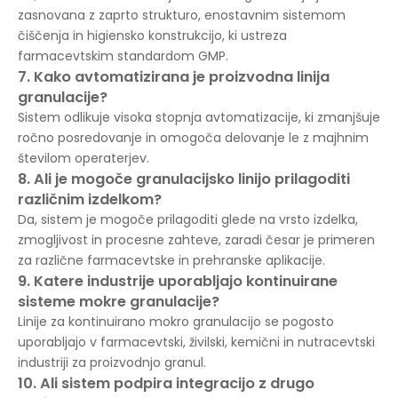
zasnovana z zaprto strukturo, enostavnim sistemom
čiščenja in higiensko konstrukcijo, ki ustreza
farmacevtskim standardom GMP.
7. Kako avtomatizirana je proizvodna linija
granulacije?
Sistem odlikuje visoka stopnja avtomatizacije, ki zmanjšuje
ročno posredovanje in omogoča delovanje le z majhnim
številom operaterjev.
8. Ali je mogoče granulacijsko linijo prilagoditi
različnim izdelkom?
Da, sistem je mogoče prilagoditi glede na vrsto izdelka,
zmogljivost in procesne zahteve, zaradi česar je primeren
za različne farmacevtske in prehranske aplikacije.
9. Katere industrije uporabljajo kontinuirane
sisteme mokre granulacije?
Linije za kontinuirano mokro granulacijo se pogosto
uporabljajo v farmacevtski, živilski, kemični in nutracevtski
industriji za proizvodnjo granul.
10. Ali sistem podpira integracijo z drugo