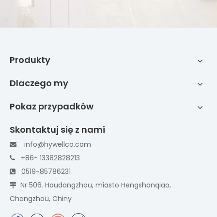
Produkty
Dlaczego my
Pokaz przypadków
Skontaktuj się z nami
info@hywellco.com

+86- 13382828213

0519-85786231

Nr 506. Houdongzhou, miasto Hengshanqiao,

Changzhou, Chiny