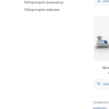
Доб
Лабораторен гранулатор
Лабораторни миксери
Мел
Доб
Спомагате
хранилка