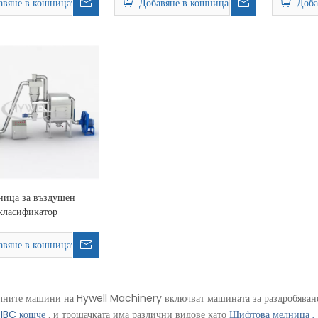
авяне в кошницата
Добавяне в кошницата
Доба
ница за въздушен
класификатор
авяне в кошницата
лните машини на Hywell Machinery включват машината за раздробяван
,
IBC кошче
. и трошачката има различни видове като
Щифтова мелница