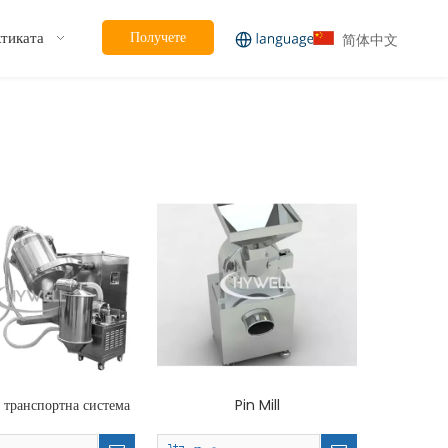
ктиката
Получете
简体中文
оферта
 транспортна система
Pin Mill