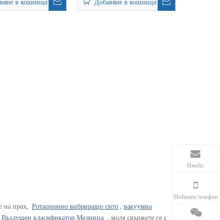
вяне в кошницата
Добавяне в кошницата
Имейл
Мобилен телефон
е на прах,
Ротационно вибриращо сито
,
вакуумна
,
Въздушен класификатор Мелница
. моля свържете се с