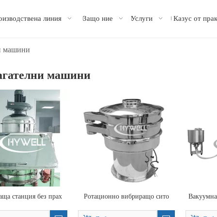
оизводствена линия
Защо ние
Услуги
Казус от пра
и машини
агателни машини
аща станция без прах
Ротационно вибриращо сито
Вакуумна