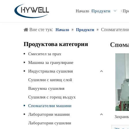
Начало
Продукти
Пр
Вие сте тук:
»
»
Спомагателн
Начало
Продукти
Продуктова категория
Спом
Смесител за прах
Машина за гранулиране
Индустриална сушилня
Сушилни с кипящ слой
Вакуумна сушилня
Сушилня с горещ въздух
Спомагателни машини
Лабораторни машини
Захранв
Лабораторни сушилни