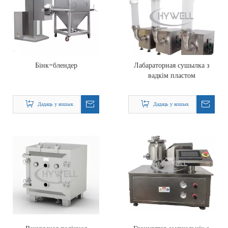
Бінк-блендер
Лабараторная сушылка з
вадкім пластом
Дадаць у кошык
Дадаць у кошык