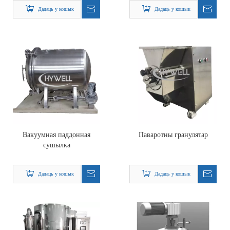
Дадаць у кошык
Дадаць у кошык
Вакуумная паддонная
Паваротны гранулятар
сушылка
Дадаць у кошык
Дадаць у кошык