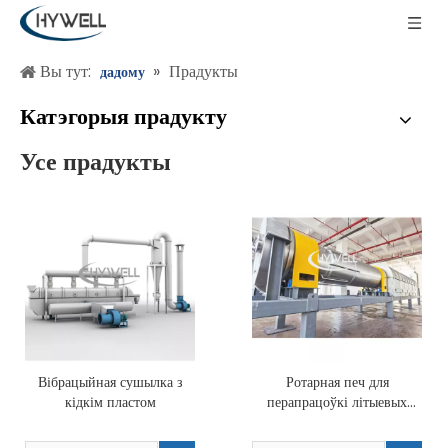
Вы тут:
»
Прадукты
дадому
Катэгорыя прадукту
Усе прадукты
Вібрацыйная сушылка з
Ротарная печ для
кідкім пластом
перапрацоўкі літыевых
батарэй для піролізу і
абпалу чорнай масы