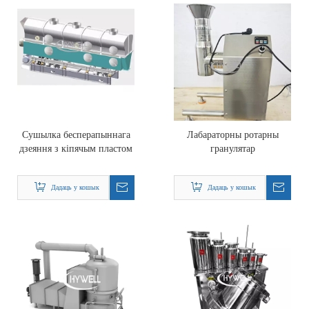
Сушылка бесперапыннага
Лабараторны ротарны
дзеяння з кіпячым пластом
гранулятар
Дадаць у кошык
Дадаць у кошык