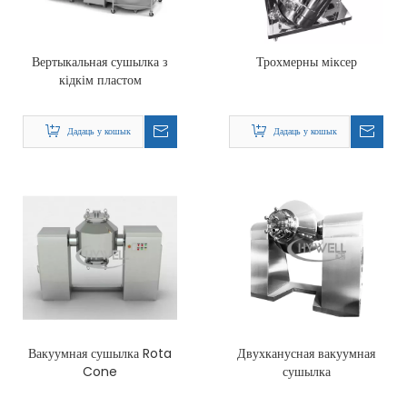
Вертыкальная сушылка з
Трохмерны міксер
кідкім пластом
Дадаць у кошык
Дадаць у кошык
Вакуумная сушылка Rota
Двухканусная вакуумная
Cone
сушылка