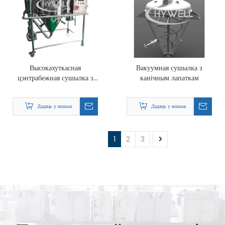
Высокахуткасная
Вакуумная сушылка з
цэнтрабежная сушылка з
канічным лапаткам
распыленнем
Дадаць у кошык
Дадаць у кошык
1
2
3