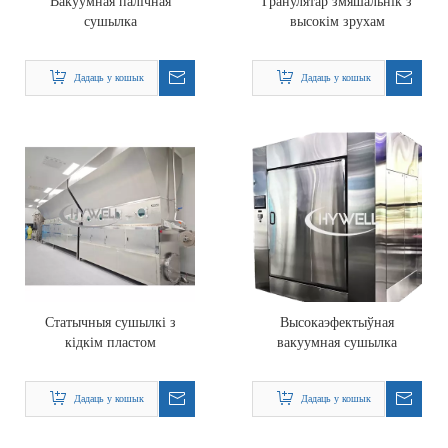
Вакуумная палічная
Гранулятар змяшальнік з
сушылка
высокім зрухам
Дадаць у кошык
Дадаць у кошык
Статычныя сушылкі з
Высокаэфектыўная
кідкім пластом
вакуумная сушылка
Дадаць у кошык
Дадаць у кошык