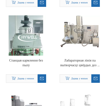
Дадаць у кошык
Дадаць у кошык
Станцыя кармлення без
Лабараторная лінія па
пылу
вытворчасці цвёрдых доз -
працэс вільготнага
гранулявання
Дадаць у кошык
Дадаць у кошык