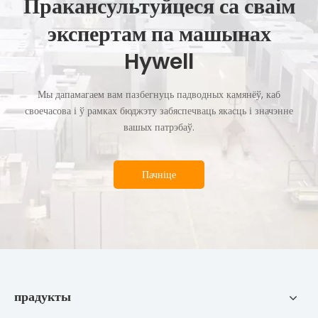
Пракансультуйцеся са сваім
экспертам па машынах
Hywell
Мы дапамагаем вам пазбегнуць падводных камянёў, каб
своечасова і ў рамках бюджэту забяспечваць якасць і значэнне
вашых патрэбаў.
Пачніце
прадукты