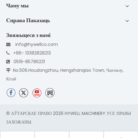
Чаму мы
Справа Паказаць
Звяжыцеся з намі
info@hywellco.com

+86- 13382828213

0519-85786231

No.506.Houdongzhou, Hengshanqiao Town, Чанчжоу,

Кітай
© АЎТАРСКАЕ ПРАВО
2026
HYWELL MACHINERY УСЕ ПРАВЫ
ЗАХОЖАНЫ.