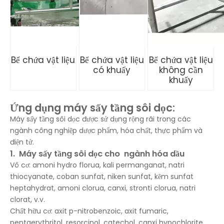
Bể chứa vật liệu
Bể chứa vật liệu
Bể chứa vật liệu
có khuấy
không cần
khuấy
Ứng dụng máy sấy tầng sôi dọc:
Máy sấy tầng sôi dọc được sử dụng rộng rãi trong các
ngành công nghiệp dược phẩm, hóa chất, thực phẩm và
điện tử.
1.
Máy sấy tầng sôi dọc cho
ngành hóa dầu
Vô cơ: amoni hydro florua, kali permanganat, natri
thiocyanate, coban sunfat, niken sunfat, kẽm sunfat
heptahydrat, amoni clorua, canxi, stronti clorua, natri
clorat, v.v.
Chất hữu cơ: axit p-nitrobenzoic, axit fumaric,
pentaerythritol, resorcinol, catechol, canxi hypochlorite,