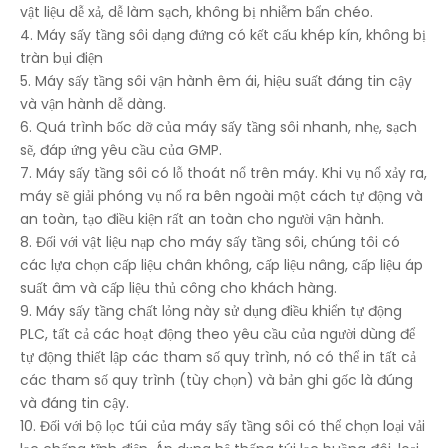
vật liệu dễ xả, dễ làm sạch, không bị nhiễm bẩn chéo.
4. Máy sấy tầng sôi dạng đứng có kết cấu khép kín, không bị
tràn bụi điện
5. Máy sấy tầng sôi vận hành êm ái, hiệu suất đáng tin cậy
và vận hành dễ dàng.
6. Quá trình bốc dỡ của máy sấy tầng sôi nhanh, nhẹ, sạch
sẽ, đáp ứng yêu cầu của GMP.
7. Máy sấy tầng sôi có lỗ thoát nổ trên máy. Khi vụ nổ xảy ra,
máy sẽ giải phóng vụ nổ ra bên ngoài một cách tự động và
an toàn, tạo điều kiện rất an toàn cho người vận hành.
8. Đối với vật liệu nạp cho máy sấy tầng sôi, chúng tôi có
các lựa chọn cấp liệu chân không, cấp liệu nâng, cấp liệu áp
suất âm và cấp liệu thủ công cho khách hàng.
9. Máy sấy tầng chất lỏng này sử dụng điều khiển tự động
PLC, tất cả các hoạt động theo yêu cầu của người dùng để
tự động thiết lập các tham số quy trình, nó có thể in tất cả
các tham số quy trình (tùy chọn) và bản ghi gốc là đúng
và đáng tin cậy.
10. Đối với bộ lọc túi của máy sấy tầng sôi có thể chọn loại vải