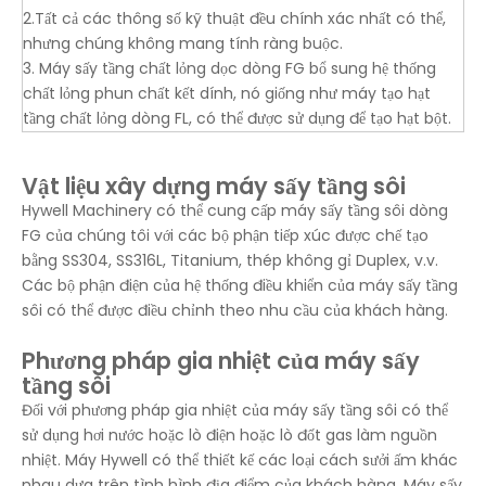
2.Tất cả các thông số kỹ thuật đều chính xác nhất có thể,
nhưng chúng không mang tính ràng buộc.
3. Máy sấy tầng chất lỏng dọc dòng FG bổ sung hệ thống
chất lỏng phun chất kết dính, nó giống như máy tạo hạt
tầng chất lỏng dòng FL, có thể được sử dụng để tạo hạt bột.
Vật liệu xây dựng máy sấy tầng sôi
Hywell Machinery có thể cung cấp máy sấy tầng sôi dòng
FG của chúng tôi với các bộ phận tiếp xúc được chế tạo
bằng SS304, SS316L, Titanium, thép không gỉ Duplex, v.v.
Các bộ phận điện của hệ thống điều khiển của máy sấy tầng
sôi có thể được điều chỉnh theo nhu cầu của khách hàng.
Phương pháp gia nhiệt của máy sấy
tầng sôi
Đối với phương pháp gia nhiệt của máy sấy tầng sôi có thể
sử dụng hơi nước hoặc lò điện hoặc lò đốt gas làm nguồn
nhiệt. Máy Hywell có thể thiết kế các loại cách sưởi ấm khác
nhau dựa trên tình hình địa điểm của khách hàng. Máy sấy