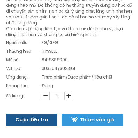
động theo mẻ. Do không có hệ thống truyền động cơ học để
di chuyển sản phẩm nên bộ xử lý tầng chất lỏng tĩnh nhẹ hơn
và sản xuất đơn giản hơn – do đó rẻ hơn so với máy sấy tầng
chất lỏng động.
Các đơn vị ở dạng liên tục và theo mẻ dành cho vật liệu
đồng nhất hơn và không có xu hướng kết tụ.
Người mẫu:
FG/GFG
Thương hiệu:
HYWELL
Mã số:
8419399090
Vật liệu:
SUS304/SUS316L
Ứng dụng:
Thực phẩm/Dược phẩm/Hóa chất
Phong tục:
Đúng
Số lượng:
Cuộc điều tra
Thêm vào giỏ