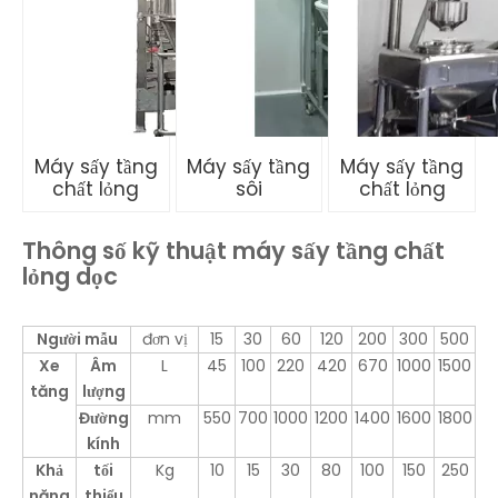
Máy sấy tầng
Máy sấy tầng
Máy sấy tầng
chất lỏng
sôi
chất lỏng
Thông số kỹ thuật máy sấy tầng chất
lỏng dọc
Người mẫu
đơn vị
15
30
60
120
200
300
500
Xe
Âm
L
45
100
220
420
670
1000
1500
tăng
lượng
Đường
mm
550
700
1000
1200
1400
1600
1800
kính
Khả
tối
Kg
10
15
30
80
100
150
250
năng
thiểu