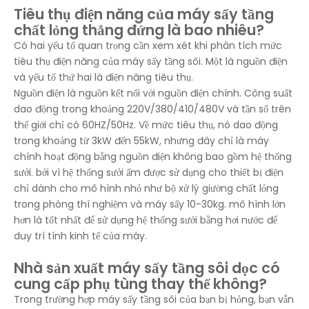
Tiêu thụ điện năng của máy sấy tầng
chất lỏng thẳng đứng là bao nhiêu?
Có hai yếu tố quan trọng cần xem xét khi phân tích mức
tiêu thụ điện năng của máy sấy tầng sôi. Một là nguồn điện
và yếu tố thứ hai là điện năng tiêu thụ.
Nguồn điện là nguồn kết nối với nguồn điện chính. Công suất
dao động trong khoảng 220V/380/410/480V và tần số trên
thế giới chỉ có 60HZ/50Hz. Về mức tiêu thụ, nó dao động
trong khoảng từ 3kW đến 55kW, nhưng đây chỉ là máy
chính hoạt động bằng nguồn điện không bao gồm hệ thống
sưởi. bởi vì hệ thống sưởi ấm được sử dụng cho thiết bị điện
chỉ dành cho mô hình nhỏ như bộ xử lý giường chất lỏng
trong phòng thí nghiệm và máy sấy 10-30kg. mô hình lớn
hơn là tốt nhất để sử dụng hệ thống sưởi bằng hơi nước để
duy trì tính kinh tế của máy.
Nhà sản xuất máy sấy tầng sôi dọc có
cung cấp phụ tùng thay thế không?
Trong trường hợp máy sấy tầng sôi của bạn bị hỏng, bạn vẫn