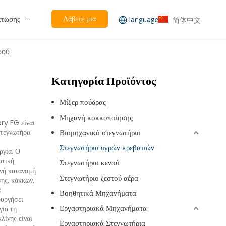
πτωσης
Λάβετε μια
简体中文
προσφορά
ρού
Κατηγορία Προϊόντος
Μίξερ πούδρας
Μηχανή κοκκοποίησης
ry FG είναι
στεγνωτήρα
Βιομηχανικό στεγνωτήριο
Στεγνωτήρια υγρών κρεβατιών
ργία. Ο
ατική
Στεγνωτήριο κενού
ενή κατανομή
Στεγνωτήριο ζεστού αέρα
ης, κόκκων,
α
Βοηθητικά Μηχανήματα
ουργήσει
Εργαστηριακά Μηχανήματα
για τη
λίνης είναι
Εργαστηριακά Στεγνωτήρια