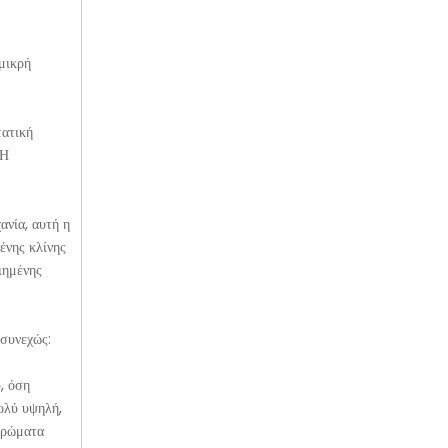
 μικρή
τατική
 Η
ανία, αυτή η
ένης κλίνης
ιημένης
 συνεχώς:
, όση
πολύ υψηλή,
στρώματα