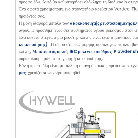
προς τα έξω. Αυτό θα καθυστερήσει ολόκληρη τη διαδικασία στεγνώ
Ένα σωστά χρησιμοποιημένο στεγνωτήριο κρεβατιού Vertical Flui
προϊόντος σας.
Η μόνη διαφορά μεταξύ των
ο κοκκοποιητής ρευστοποιημένης κλ
υγρού. Η προσθήκη ενός σετ συστήματος υγρού ψεκασμού στον ξηρ
Ένα κάθετο στεγνωτήριο ρευστής κλίνης είναι ένας σημαντικός εξ
κοκκοποίησης)
. Η σειρά στερεάς μορφής δοσολογίας περιλαμβά
κλίνης,
Μεταφορέας κενού
,
IBC μπλέντερ πούδρας
,
P
owder sh
παρακαλούμε μάθετε τη γραμμή κοκκοποίησης.
Εάν η πρώτη ύλη είναι μεταλλική σκόνη ή κόκκοι, πρέπει να στεγν
μας.
χρειάζεται να χρησιμοποιηθεί