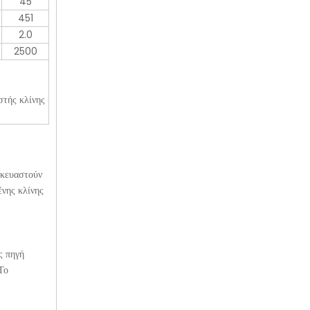
45
451
2.0
2500
στής κλίνης
σκευαστούν
νης κλίνης
ς πηγή
Το