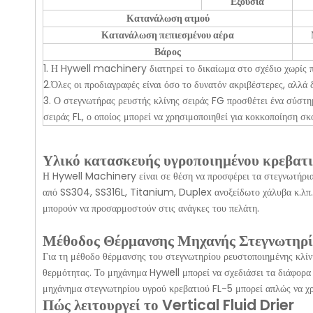
Εξουσία
Κατανάλωση ατμού
Κατανάλωση πεπιεσμένου αέρα
Βάρος
1. Η Hywell machinery διατηρεί το δικαίωμα στο σχέδιο χωρίς 
2.Όλες οι προδιαγραφές είναι όσο το δυνατόν ακριβέστερες, αλλά δ
3. Ο στεγνωτήρας ρευστής κλίνης σειράς FG προσθέτει ένα σύστημ
σειράς FL, ο οποίος μπορεί να χρησιμοποιηθεί για κοκκοποίηση σκ
Υλικό κατασκευής υγροποιημένου κρεβατ
Η Hywell Machinery είναι σε θέση να προσφέρει τα στεγνωτήρια
από SS304, SS316L, Titanium, Duplex ανοξείδωτο χάλυβα κ.λπ. 
μπορούν να προσαρμοστούν στις ανάγκες του πελάτη.
Μέθοδος Θέρμανσης Μηχανής Στεγνωτηρί
Για τη μέθοδο θέρμανσης του στεγνωτηρίου ρευστοποιημένης κλίν
θερμότητας. Το μηχάνημα Hywell μπορεί να σχεδιάσει τα διάφορα
μηχάνημα στεγνωτηρίου υγρού κρεβατιού FL-5 μπορεί απλώς να χρ
Πώς λειτουργεί το Vertical Fluid Drier