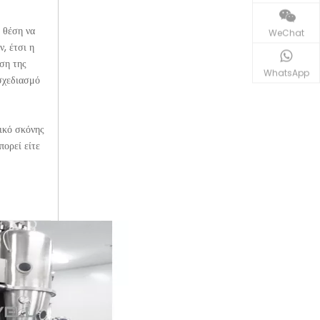
 θέση να
WeChat
, έτσι η
ση της
WhatsApp
σχεδιασμό
τικό σκόνης
πορεί είτε