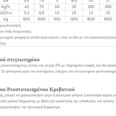
Kw
5.5
7.5
11
18.5
30
37
Kg/h
42
70
141
211
282
366
Μ3/Ελπ
0.3
0.6
1.0
1.0
1.2
1.5
Kg
900
1000
1100
1300
1500
1800
προειδοποίηση
εν είναι δεσμευτικές.
α υγρού ψεκασμού συνδετικού υλικού, είναι το ίδιο με τον κοκκοποιητή ρευ
όνης.
ιού στεγνωτηρίου
 ρευστοποιημένης κλίνης της σειράς FG με εξαρτήματα επαφής που θα κατα
Τα ηλεκτρικά μέρη του συστήματος ελέγχου του στεγνωτηρίου ρευστοποιημέ
ου Ρευστοποιημένου Κρεβατιού
ης, μπορεί να χρησιμοποιήσει ατμό ή ηλεκτρικό φούρνο ή καυστήρα αερίου ω
 είδη τρόπων θέρμανσης με βάση την κατάσταση της τοποθεσίας του πελάτη. 
ησιμοποιήσει την ηλεκτρική θερμάστρα.