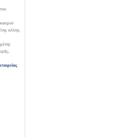
 του
εκασμού
νης κλίνης.
ημένης
μμής,
εταιρείας