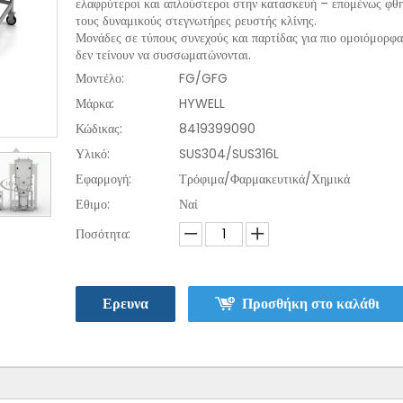
ελαφρύτεροι και απλούστεροι στην κατασκευή – επομένως φθη
τους δυναμικούς στεγνωτήρες ρευστής κλίνης.
Μονάδες σε τύπους συνεχούς και παρτίδας για πιο ομοιόμορφα
δεν τείνουν να συσσωματώνονται.
Μοντέλο:
FG/GFG
Μάρκα:
HYWELL
Κώδικας:
8419399090
Υλικό:
SUS304/SUS316L
Εφαρμογή:
Τρόφιμα/Φαρμακευτικά/Χημικά
Εθιμο:
Ναί
Ποσότητα:
Ερευνα
Προσθήκη στο καλάθι