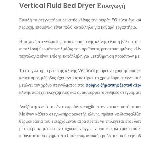
Vertical Fluid Bed Dryer Εισαγωγή
Επειδή το στεγνωτήριο ρευστής κλίνης της σειράς FG είναι ένα κά
περιοχή, επομένως είναι πολύ κατάλληλο για καθαρά εργαστήρια.
Η μηχανή στεγνώματος ρευστοποιημένης κλίνης είναι η βέλτιστη 
ανταλλαγή θερμότητας/μάζας του προϊόντος ρευστοποιημένης κλίνη
τεχνολογία είναι επίσης κατάλληλη για μεταξήρανση προϊόντων μ
Το στεγνωτήριο ρευστής κλίνης Vertical μπορεί να χρησιμοποιηθε
καινοτόμος μέθοδος έχει αντικαταστήσει το χρονοβόρο στέγνωμα 
μειώνει τον χρόνο στεγνώματος στο
φούρνο ξήρανσης ζεστού αέ
κλίνης παρέχει ελεγχόμενες και ομοιόμορφες συνθήκες στεγνώματ
Ανεξάρτητα από το εάν το προϊόν παρήχθη στον κοκκοποιητή ρευστ
Με έναν κάθετο στεγνωτήρα ρευστής κλίνης, πρέπει να διασφαλίζε
θερμοκρασία του εισερχόμενου αέρα πρέπει να επιλέγεται έτσι ώστ
μεταφέρεται μέσω των τριχοειδών αγγείων από το εσωτερικό του κ
πιθανότατα θα σχηματιστεί μια επιφανειακή κρούστα που θα εμποδ