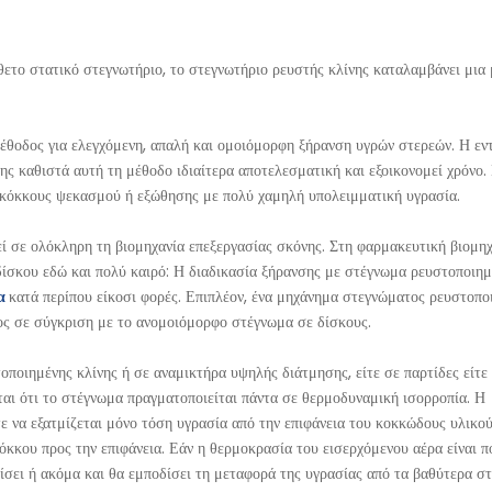
θετο στατικό στεγνωτήριο, το στεγνωτήριο ρευστής κλίνης καταλαμβάνει μια
μέθοδος για ελεγχόμενη, απαλή και ομοιόμορφη ξήρανση υγρών στερεών. Η εν
ς καθιστά αυτή τη μέθοδο ιδιαίτερα αποτελεσματική και εξοικονομεί χρόνο.
ε κόκκους ψεκασμού ή εξώθησης με πολύ χαμηλή υπολειμματική υγρασία.
ί σε ολόκληρη τη βιομηχανία επεξεργασίας σκόνης. Στη φαρμακευτική βιομηχ
δίσκου εδώ και πολύ καιρό: Η διαδικασία ξήρανσης με στέγνωμα ρευστοποιημ
ρα
κατά περίπου είκοσι φορές. Επιπλέον, ένα μηχάνημα στεγνώματος ρευστοπο
ος σε σύγκριση με το ανομοιόμορφο στέγνωμα σε δίσκους.
οποιημένης κλίνης ή σε αναμικτήρα υψηλής διάτμησης, είτε σε παρτίδες είτε
ται ότι το στέγνωμα πραγματοποιείται πάντα σε θερμοδυναμική ισορροπία. Η
ε να εξατμίζεται μόνο τόση υγρασία από την επιφάνεια του κοκκώδους υλικού
όκκου προς την επιφάνεια. Εάν η θερμοκρασία του εισερχόμενου αέρα είναι 
ίσει ή ακόμα και θα εμποδίσει τη μεταφορά της υγρασίας από τα βαθύτερα 