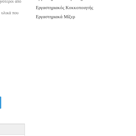
νότεροι από
Εργαστηριακός Κοκκοποιητής
 υλικά που
Εργαστηριακά Μίξερ