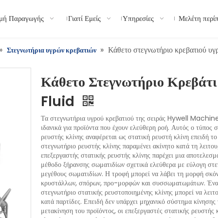
μή Παραγωγής
Γιατί Εμείς
Υπηρεσίες
Μελέτη περί
»
»
Κάθετο στεγνωτήριο κρεβατιού υγ
Στεγνωτήρια υγρών κρεβατιών
Κάθετο Στεγνωτήριο Κρεβάτι
Fluid
Τα στεγνωτήρια υγρού κρεβατιού της σειράς Hywell Machine
ιδανικά για προϊόντα που έχουν ελεύθερη ροή. Αυτός ο τύπος 
ρευστής κλίνης αναφέρεται ως στατική ρευστή κλίνη επειδή το
στεγνωτήριο ρευστής κλίνης παραμένει ακίνητο κατά τη λειτου
επεξεργαστής στατικής ρευστής κλίνης παρέχει μια αποτελεσμ
μέθοδο ξήρανσης σωματιδίων σχετικά ελεύθερα με εύλογη στ
μεγέθους σωματιδίων. Η τροφή μπορεί να λάβει τη μορφή σκόν
κρυστάλλων, σπόρων, προ-μορφών και συσσωματωμάτων. Έν
στεγνωτήριο στατικής ρευστοποιημένης κλίνης μπορεί να λειτ
κατά παρτίδες. Επειδή δεν υπάρχει μηχανικό σύστημα κίνησης 
μετακίνηση του προϊόντος, οι επεξεργαστές στατικής ρευστής κ