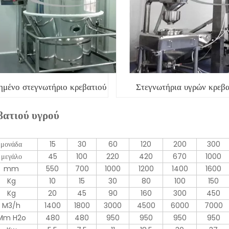
ημένο στεγνωτήριο κρεβατιού
Στεγνωτήρια υγρών κρεβ
βατιού υγρού
μονάδα
15
30
60
120
200
300
μεγάλο
45
100
220
420
670
1000
mm
550
700
1000
1200
1400
1600
Kg
10
15
30
80
100
150
Kg
20
45
90
160
300
450
M3/h
1400
1800
3000
4500
6000
7000
Mm H2o
480
480
950
950
950
950