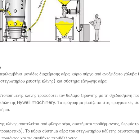
ύ
εριλαμβάνει μονάδες διαχείρισης αέρα, κύριο πύργο από ανοξείδωτο χάλυβα 
 στεγνωτηρίου ρευστής κλίνης) και σύστημα εξαγωγής αέρα.
τοποιημένης κλίνης τροφοδοτεί τον θάλαμο ξήρανσης με τη σχεδιασμένη πο
ασιών της Hywell machinery. Το πρόγραμμα βασίζεται στις πραγματικές σ
τήριο.
ης κλίνης αποτελείται από φίλτρα αέρα, συστήματα προθέρμανσης, θερμάστρ
ροαιρετικό). Το κύριο σύστημα αέρα του στεγνωτηρίου κάθετης ρευστοποιη
 προϊόντος και τις συνθήκες περιβάλλοντος.