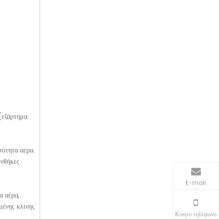
(εξάρτημα
σότητα αέρα.
υνθήκες
E-mail
α αέρα,
μένης κλίνης
Κινητό τηλέφωνο