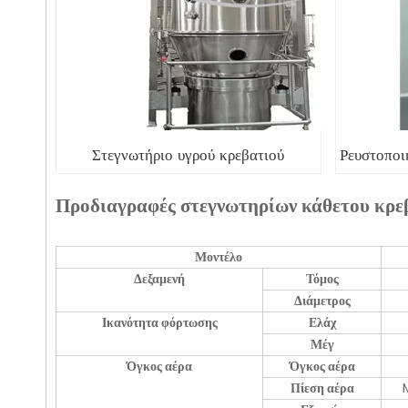
Στεγνωτήριο υγρού κρεβατιού
Ρευστοποι
Προδιαγραφές στεγνωτηρίων κάθετου κρε
Μοντέλο
Δεξαμενή
Τόμος
Διάμετρος
Ικανότητα φόρτωσης
Ελάχ
Μέγ
Όγκος αέρα
Όγκος αέρα
Πίεση αέρα