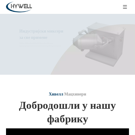
Индустријски миксери
за све примене
Хивелл машинерија је пројектовала и производила
најнапреднија решења за мешање са више од 20 година искуства.
Хивелл
Мацхинери
Добродошли у нашу
фабрику