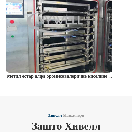
Метил естар алфа бромисовалеричне киселине ...
Хивелл
Мацхинери
Зашто Хивелл