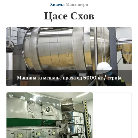
Хивелл
Мацхинери
Цасе Схов
Машина за мешање праха од 5000 кг / серија