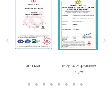
ЦЕ сушач са флуидним