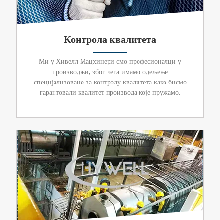
Контрола квалитета
Ми у Хивелл Мацхинери смо професионалци у
производњи, због чега имамо одељење
специјализовано за контролу квалитета како бисмо
гарантовали квалитет производа које пружамо.