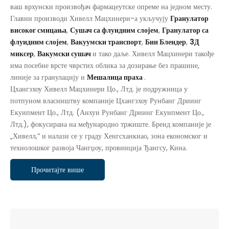
ваш врхунски произвођач фармацеутске опреме на једном месту.
Главни производи Хивелл Мацхинери-а укључују
Гранулатор
високог смицања
,
Сушач са флуидним слојем
,
Гранулатор са
флуидним слојем
,
Вакуумски транспорт
,
Бин Блендер
,
3Д
миксер
,
Вакумски сушач
и тако даље. Хивелл Мацхинери такође
има посебне врсте чврстих облика за дозирање без прашине,
линије за гранулацију и
Мешалица праха
.
Цхангзхоу Хивелл Мацхинери Цо., Лтд. је подружница у
потпуном власништву компаније Цхангзхоу Рунбанг Дриинг
Екуипмент Цо., Лтд. (Анхуи Рунбанг Дриинг Екуипмент Цо.,
Лтд.), фокусирана на међународно тржиште. Бренд компаније је
„Хивелл,“ и налази се у граду Хенгсханкиао, зона економског и
технолошког развоја Чангџоу, провинција Ђангсу, Кина.
Прочитајте више