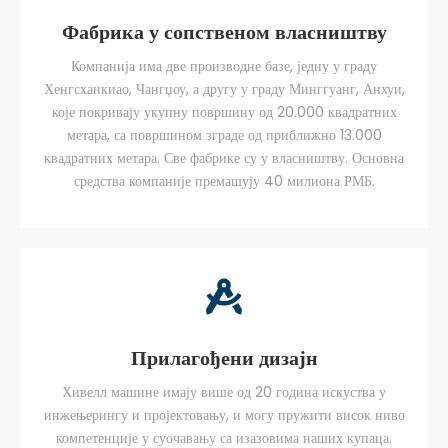
Фабрика у сопственом власништву
Компанија има две производне базе, једну у граду
Хенгсханкиао, Чангџоу, а другу у граду Минггуанг, Анхуи,
које покривају укупну површину од 20.000 квадратних
метара, са површином зграде од приближно 13.000
квадратних метара. Све фабрике су у власништву. Основна
средства компаније премашују 40 милиона РМБ.
Прилагођени дизајн
Хивелл машине имају више од 20 година искуства у
инжењерингу и пројектовању, и могу пружити висок ниво
компетенције у суочавању са изазовима наших купаца.