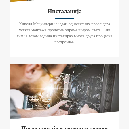
Инсталација
Хивелл Мацхинери је један од искусних провајдера
услуга монтаже процесне опреме широм света. Наш
тим је током година инсталирао многа друга процесна
постројења.
После продаје и резервни делови