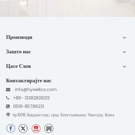
Производи
Зашто нас
Цасе Схов
Контактирајте нас
info@hywellco.com

+86- 13382828213

0519-85786231

бр.506.Хоудонгзхоу, град Хенгсханкиао, Чангџоу, Кина
