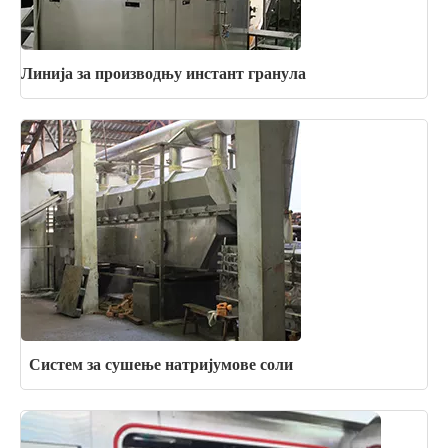
Линија за производњу инстант гранула
Систем за сушење натријумове соли