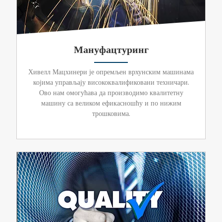
Мануфацтуринг
Хивелл Мацхинери је опремљен врхунским машинама
којима управљају висококвалификовани техничари.
Ово нам омогућава да производимо квалитетну
машину са великом ефикасношћу и по нижим
трошковима.