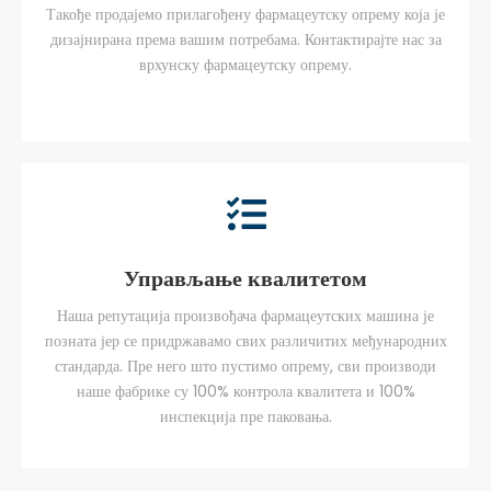
Такође продајемо прилагођену фармацеутску опрему која је
дизајнирана према вашим потребама. Контактирајте нас за
врхунску фармацеутску опрему.
Управљање квалитетом
Наша репутација произвођача фармацеутских машина је
позната јер се придржавамо свих различитих међународних
стандарда. Пре него што пустимо опрему, сви производи
наше фабрике су 100% контрола квалитета и 100%
инспекција пре паковања.