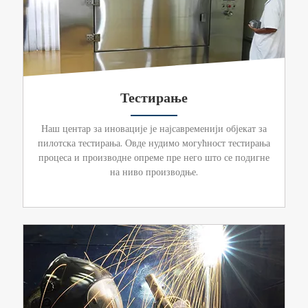
Тестирање
Наш центар за иновације је најсавременији објекат за
пилотска тестирања. Овде нудимо могућност тестирања
процеса и производне опреме пре него што се подигне
на ниво производње.