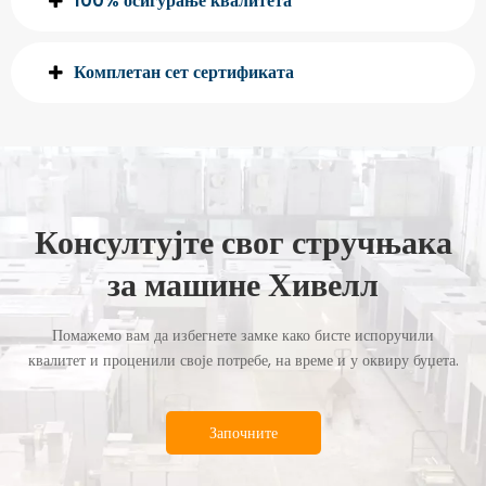
100% осигурање квалитета
Комплетан сет сертификата
Консултујте свог стручњака
за машине Хивелл
Помажемо вам да избегнете замке како бисте испоручили
квалитет и проценили своје потребе, на време и у оквиру буџета.
Започните