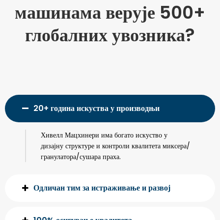
машинама верује 500+
глобалних увозника?
20+ година искуства у производњи
Хивелл Мацхинери има богато искуство у
дизајну структуре и контроли квалитета миксера/
гранулатора/сушара праха.
Одличан тим за истраживање и развој