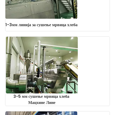
1-3мм линија за сушење мрвица хлеба
3-5 мм сушење мрвица хлеба
Мацхине Лине