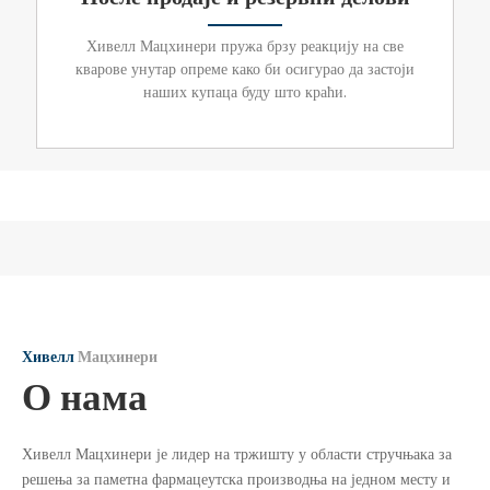
Хивелл Мацхинери пружа брзу реакцију на све
кварове унутар опреме како би осигурао да застоји
наших купаца буду што краћи.
Хивелл
Мацхинери
О нама
Хивелл Мацхинери је лидер на тржишту у области стручњака за
решења за паметна фармацеутска производња на једном месту и