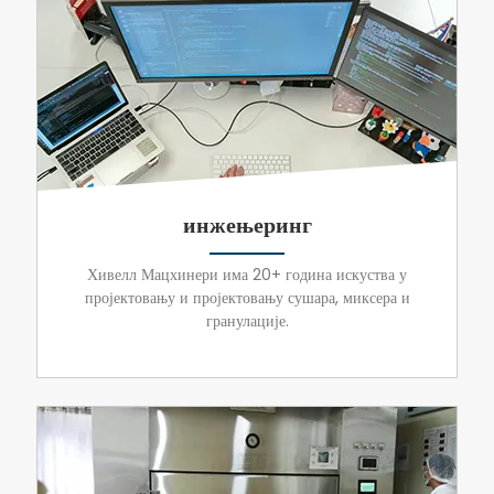
инжењеринг
Хивелл Мацхинери има 20+ година искуства у
пројектовању и пројектовању сушара, миксера и
гранулације.