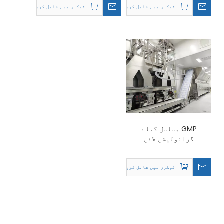
ٹوکری میں شامل کریں۔
ٹوکری میں شامل کریں۔
GMP مسلسل گیلے
گرانولیشن لائن
ٹوکری میں شامل کریں۔