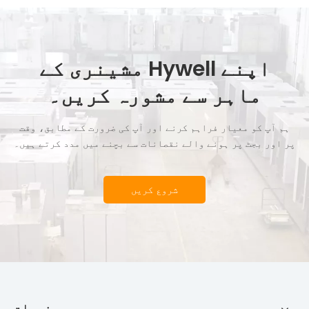
اپنے Hywell مشینری کے
ماہر سے مشورہ کریں۔
ہم آپ کو معیار فراہم کرنے اور آپ کی ضرورت کے مطابق، وقت
پر اور بجٹ پر ہونے والے نقصانات سے بچنے میں مدد کرتے ہیں۔
شروع کریں
مصنوعات