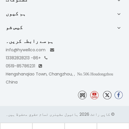
ہم کیوں
کیس شو
ہم سے رابطہ کریں۔
info@hywellco.com

+86- 13382828213

0519-85786231

, Hengshanqiao Town, Changzhou,
No.506.Houdongzhou
China
© کاپی رائٹ
2026
ہائیول مشینری تمام حقوق محفوظ ہیں۔