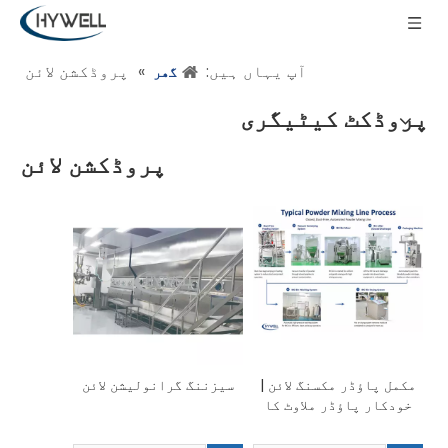
آپ یہاں ہیں:
»
پروڈکشن لائن
گھر
پروڈکٹ کیٹیگری
پروڈکشن لائن
مکمل پاؤڈر مکسنگ لائن |
سیزننگ گرانولیشن لائن
خودکار پاؤڈر ملاوٹ کا
نظام