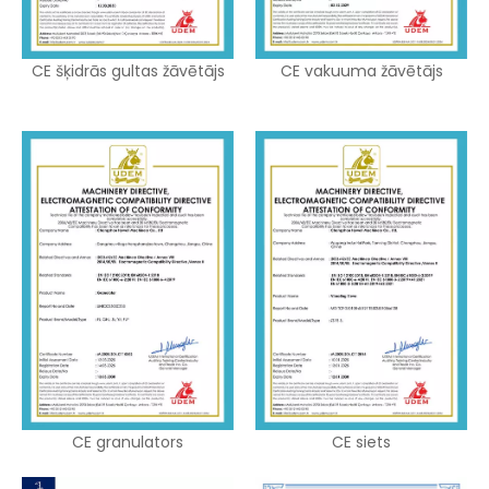
CE šķidrās gultas žāvētājs
CE vakuuma žāvētājs
CE granulators
CE siets