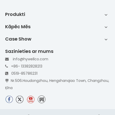
Produkti
Kāpēc Mēs
Case Show
Sazinieties ar mums
info@hywellco.com

+86- 13382828213

0519-85786231

Nr.506.Houdongzhou, Hengshanqiao Town, Changzhou,

Ķīna