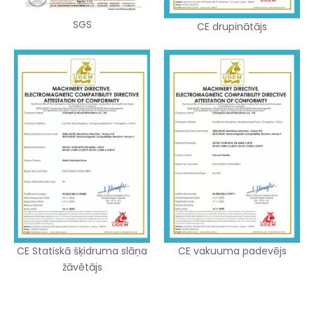
SGS
CE drupinātājs
CE Statiskā šķidruma slāņa
CE vakuuma padevējs
žāvētājs