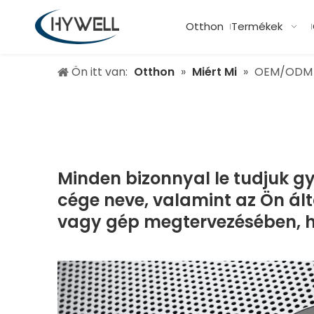
Otthon
Termékek
Ön itt van:
Otthon
»
Miért Mi
»
OEM/ODM
Minden bizonnyal le tudjuk gy
cége neve, valamint az Ön ált
vagy gép megtervezésében, ha 