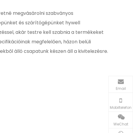
retné megvásárolni szabványos
pünket és szárítógépünket hywell
éssel, akár testre kell szabnia a termékeket
cifikációinak megfelelően, házon belüli
kből álló csapatunk készen áll a kivitelezésre.
Email
Mobiltelefon
WeChat