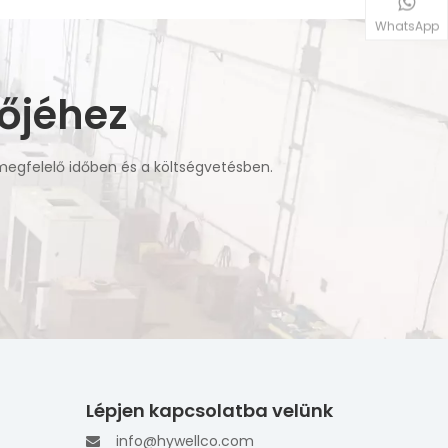
WhatsApp
őjéhez
 megfelelő időben és a költségvetésben.
Lépjen kapcsolatba velünk
info@hywellco.com
