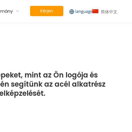
lmány
Kérjen
简体中文
árajánlatot
peket, mint az Ön logója és
én segítünk az acél alkatrész
elképzelését.