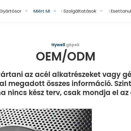
Gyártósor
Miért Mi
Szolgáltatások
Esettanu
Hywell
gépek
OEM/ODM
ártani az acél alkatrészeket vagy gé
al megadott összes információ. Szint
nincs kész terv, csak mondja el az 