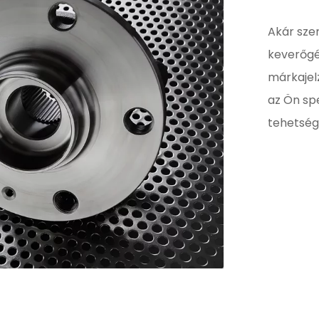
Akár sze
keverőgé
márkajelz
az Ön spe
tehetsége