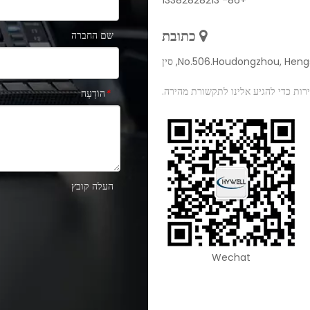
+86- 13382828213
כתובת
שם החברה

No.506.Houdongzhou, H, סין
רות כדי להגיע אלינו לתקשורת מהירה.
הוֹדָעָה
*
העלה קובץ
Wechat