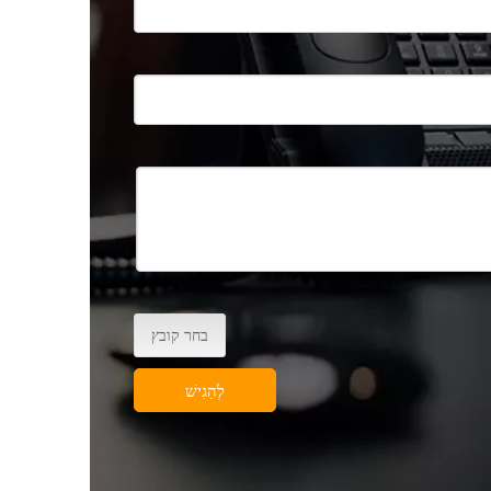
בחר קובץ
לְהַגִישׁ