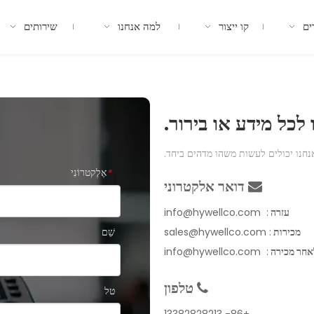
ים
קו ייצור
למה אנחנו
שירותים
לכל מידע או בירור.
אנחנו יכולים לעשות משהו מדהים ביחד.
אֶלֶקטרוֹנִי
*
דואר אלקטרוני

עזרה
:
info@hywellco.com
שֵׁם
מכירות
:
sales@hywellco.com
אחר מכירה
:
info@hywellco.com
טלפון

טל