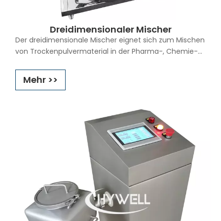
Dreidimensionaler Mischer
Der dreidimensionale Mischer eignet sich zum Mischen
von Trockenpulvermaterial in der Pharma-, Chemie-
und Lebensmittelindustrie. Der dreidimensionale
Labormischer wird zum gleichmäßigen und schnellen
Mehr >>
Mischen verschiedener Anteile und Feinheiten von
Materialien verwendet. Die Funktionsweise des Labor-
Pulvermischers im Maschinenbetrieb. Aufgrund der
Laufbewegungen des Mischbehälters in mehrere
Richtungen wird das Mischen der verschiedenen Arten
von Materialien im Prozess des Mischens beschleunigt.
Gleichzeitig wird das Phänomen dadurch vermieden,
dass die Ansammlung und Entmischung des Materials
im Schwerkraftverhältnis aufgrund der Zentrifugalkraft
im normalen Mischer erfolgt und eine äußerst gute
Wirkung erzielt werden kann.