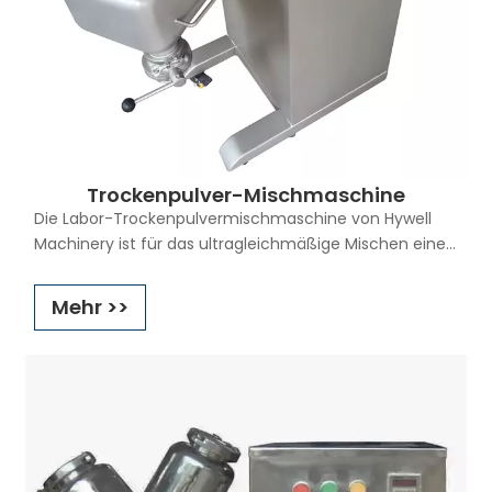
Trockenpulver-Mischmaschine
Die Labor-Trockenpulvermischmaschine von Hywell
Machinery ist für das ultragleichmäßige Mischen einer
breiten Palette von Pulver- und Granulatprodukten in
der Pharma-, Chemie-, Lebensmittel-, Leichtindustrie
Mehr >>
und verwandten Industrien konzipiert. Diese Art von
Trockenpulvermischmaschine verfügt im Gegensatz
zu anderen 2D-Mischern über eine dreidimensionale
Mischmethode (Labor-3D-Mischer) für
hocheffizientes Mischen.
Die gesamte Maschine zeichnet sich durch ein
neuartiges Design, eine kompakte Struktur und ein