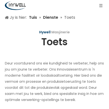
Jy is hier:
Tuis
»
Dienste
»
Toets
Hywell
Masjinerie
Toets
Deur voortdurend ons eie kundigheid te verbeter, help ons
jou om joune te verbeter. Ons Innovasiesentrum is 'n
moderne fasiliteit vir loodsskaaltoetsing. Hier bied ons die
vermoë om prosesse en produksietoerusting te toets
voordat dit tot die produksievlak opgeskaal word. Deur
saam met jou te werk, bied ons spesialiste insig in hoe om
optimale verwerking-opstellings te bereik.