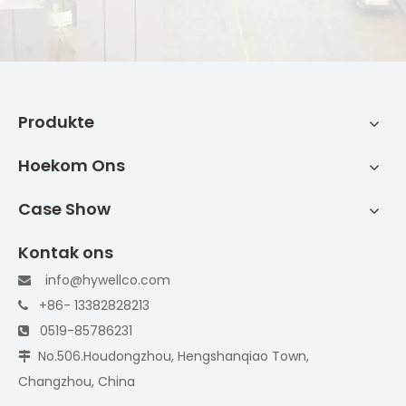
Produkte
Hoekom Ons
Case Show
Kontak ons
info@hywellco.com

+86- 13382828213

0519-85786231

No.506.Houdongzhou, Hengshanqiao Town,

Changzhou, China