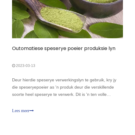
Outomatiese speserye poeier produksie lyn
2023-03-13
Deur hierdie speserye verwerkingslyn te gebruik, kry jy
die speseryepoeier as 'n produk deur die verskillende
soorte heel speserye te verwerk. Dit is 'n ten volle
outomatiese lyn, voer net die speserye soos borrie,
komyn, koljander, knoffelvlokkies, ens. in die bak en die
Lees meer
hele proses word outomaties gedoen.