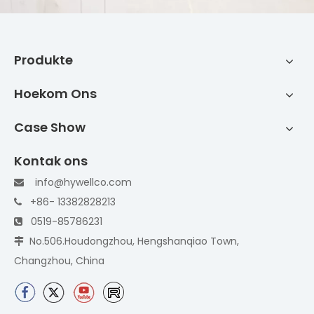
Produkte
Hoekom Ons
Case Show
Kontak ons
info@hywellco.com

+86- 13382828213

0519-85786231

No.506.Houdongzhou, Hengshanqiao Town,

Changzhou, China