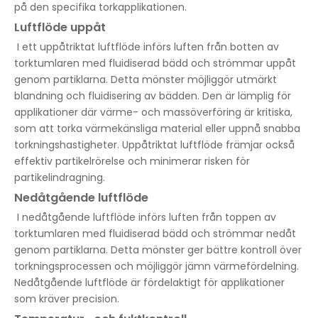
på den specifika torkapplikationen.
Luftflöde uppåt
I ett uppåtriktat luftflöde införs luften från botten av
torktumlaren med fluidiserad bädd och strömmar uppåt
genom partiklarna. Detta mönster möjliggör utmärkt
blandning och fluidisering av bädden. Den är lämplig för
applikationer där värme- och massöverföring är kritiska,
som att torka värmekänsliga material eller uppnå snabba
torkningshastigheter. Uppåtriktat luftflöde främjar också
effektiv partikelrörelse och minimerar risken för
partikelindragning.
Nedåtgående luftflöde
I nedåtgående luftflöde införs luften från toppen av
torktumlaren med fluidiserad bädd och strömmar nedåt
genom partiklarna. Detta mönster ger bättre kontroll över
torkningsprocessen och möjliggör jämn värmefördelning.
Nedåtgående luftflöde är fördelaktigt för applikationer
som kräver precision.