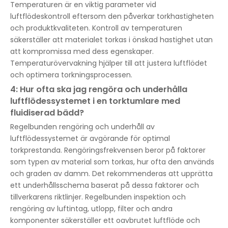
Temperaturen är en viktig parameter vid
luftflödeskontroll eftersom den påverkar torkhastigheten
och produktkvaliteten. Kontroll av temperaturen
säkerställer att materialet torkas i önskad hastighet utan
att kompromissa med dess egenskaper.
Temperaturövervakning hjälper till att justera luftflödet
och optimera torkningsprocessen.
4: Hur ofta ska jag rengöra och underhålla
luftflödessystemet i en torktumlare med
fluidiserad bädd?
Regelbunden rengöring och underhåll av
luftflödessystemet är avgörande för optimal
torkprestanda. Rengöringsfrekvensen beror på faktorer
som typen av material som torkas, hur ofta den används
och graden av damm. Det rekommenderas att upprätta
ett underhållsschema baserat på dessa faktorer och
tillverkarens riktlinjer. Regelbunden inspektion och
rengöring av luftintag, utlopp, filter och andra
komponenter säkerställer ett oavbrutet luftflöde och