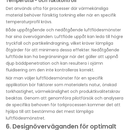
Temperatur- och fuktkontroll
Det används ofta för processer där värmekänsliga
material behöver försiktig torkning eller när en specifik
temperaturprofil krävs.
Både uppåtgående och nedåtgående luftflödesmönster
har sina överväganden. Luftflöde uppåt kan leda till högre
tryckfall och partikelindragning, vilket kräver lämpliga
åtgärder för att minimera dessa effekter. Nedåtgående
luftflöde kan ha begränsningar när det gäller att uppnå
djup bäddpenetration och kan resultera i ojämn
fluidisering om den inte kontrolleras korrekt.
När man väljer luftflödesmönster för en specifik
applikation bör faktorer som materialets natur, önskad
torkhastighet, värmekänslighet och produktkvalitetskrav
beaktas. Genom att genomföra pilotförsök och analysera
de specifika behoven för torkprocessen kommer det att
hjälpa till att bestämma det mest lämpliga
luftflödesmönstret.
6. Designöverväganden för optimalt