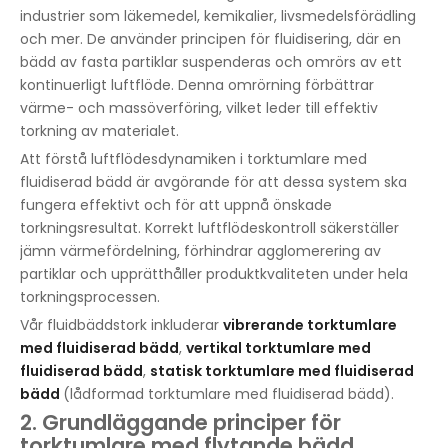
industrier som läkemedel, kemikalier, livsmedelsförädling
och mer. De använder principen för fluidisering, där en
bädd av fasta partiklar suspenderas och omrörs av ett
kontinuerligt luftflöde. Denna omrörning förbättrar
värme- och massöverföring, vilket leder till effektiv
torkning av materialet.
Att förstå luftflödesdynamiken i torktumlare med
fluidiserad bädd är avgörande för att dessa system ska
fungera effektivt och för att uppnå önskade
torkningsresultat. Korrekt luftflödeskontroll säkerställer
jämn värmefördelning, förhindrar agglomerering av
partiklar och upprätthåller produktkvaliteten under hela
torkningsprocessen.
Vår fluidbäddstork inkluderar
vibrerande torktumlare
med fluidiserad bädd
,
vertikal torktumlare med
fluidiserad bädd
,
statisk torktumlare med fluidiserad
bädd
(lådformad torktumlare med fluidiserad bädd).
2. Grundläggande principer för
torktumlare med flytande bädd