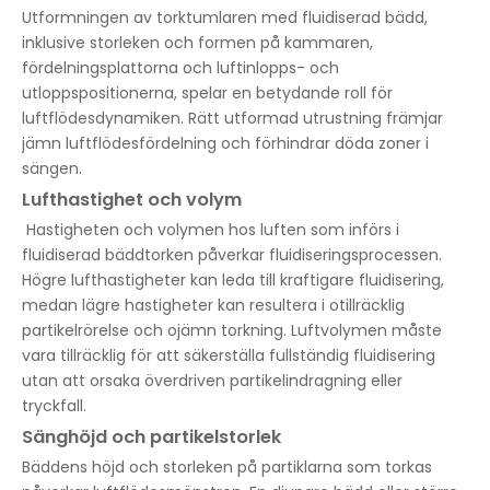
Utformningen av torktumlaren med fluidiserad bädd,
inklusive storleken och formen på kammaren,
fördelningsplattorna och luftinlopps- och
utloppspositionerna, spelar en betydande roll för
luftflödesdynamiken. Rätt utformad utrustning främjar
jämn luftflödesfördelning och förhindrar döda zoner i
sängen.
Lufthastighet och volym
Hastigheten och volymen hos luften som införs i
fluidiserad bäddtorken påverkar fluidiseringsprocessen.
Högre lufthastigheter kan leda till kraftigare fluidisering,
medan lägre hastigheter kan resultera i otillräcklig
partikelrörelse och ojämn torkning. Luftvolymen måste
vara tillräcklig för att säkerställa fullständig fluidisering
utan att orsaka överdriven partikelindragning eller
tryckfall.
Sänghöjd och partikelstorlek
Bäddens höjd och storleken på partiklarna som torkas