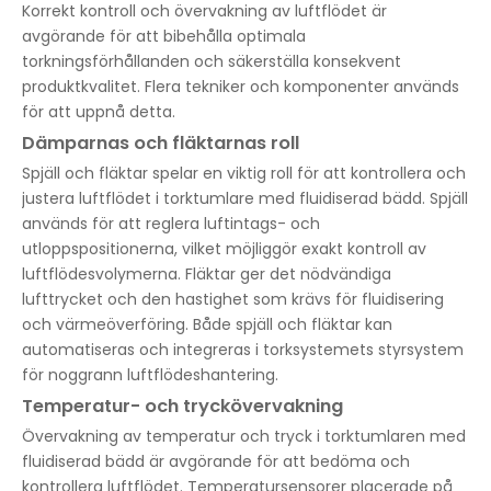
Korrekt kontroll och övervakning av luftflödet är
avgörande för att bibehålla optimala
torkningsförhållanden och säkerställa konsekvent
produktkvalitet. Flera tekniker och komponenter används
för att uppnå detta.
Dämparnas och fläktarnas roll
Spjäll och fläktar spelar en viktig roll för att kontrollera och
justera luftflödet i torktumlare med fluidiserad bädd. Spjäll
används för att reglera luftintags- och
utloppspositionerna, vilket möjliggör exakt kontroll av
luftflödesvolymerna. Fläktar ger det nödvändiga
lufttrycket och den hastighet som krävs för fluidisering
och värmeöverföring. Både spjäll och fläktar kan
automatiseras och integreras i torksystemets styrsystem
för noggrann luftflödeshantering.
Temperatur- och tryckövervakning
Övervakning av temperatur och tryck i torktumlaren med
fluidiserad bädd är avgörande för att bedöma och
kontrollera luftflödet. Temperatursensorer placerade på