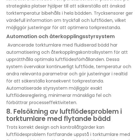
strategiska platser hjälper till att säkerställa att önskad
torktemperatur bibehålls i hela bädden. Trycksensorer ger
värdefull information om tryckfall och luftflöden, vilket
möjliggör justeringar för att optimera torkprestanda.
Automation och återkopplingsstyrsystem
Avancerade torktumlare med fluidiserad bädd har
automatisering och återkopplingskontrollsystem för att
upprätthålla optimala luftflödesförhållanden. Dessa
system övervakar kontinuerligt luftflöde, temperatur och
andra relevanta parametrar och gör justeringar i realtid
för att säkerställa konsekvent torkprestanda.
Automatiserade styrsystem möjliggör exakt
luftflödesreglering, minimerar mänskliga fel och
förbättrar processeffektiviteten.
8. Felsökning av luftflödesproblem i
torktumlare med flytande bädd
Trots korrekt design och kontrollåtgärder kan
luftflödesproblem fortfarande uppstå i torktumlare med