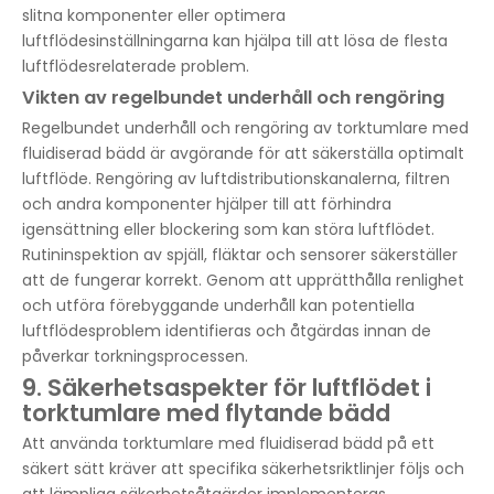
slitna komponenter eller optimera
luftflödesinställningarna kan hjälpa till att lösa de flesta
luftflödesrelaterade problem.
Vikten av regelbundet underhåll och rengöring
Regelbundet underhåll och rengöring av torktumlare med
fluidiserad bädd är avgörande för att säkerställa optimalt
luftflöde. Rengöring av luftdistributionskanalerna, filtren
och andra komponenter hjälper till att förhindra
igensättning eller blockering som kan störa luftflödet.
Rutininspektion av spjäll, fläktar och sensorer säkerställer
att de fungerar korrekt. Genom att upprätthålla renlighet
och utföra förebyggande underhåll kan potentiella
luftflödesproblem identifieras och åtgärdas innan de
påverkar torkningsprocessen.
9. Säkerhetsaspekter för luftflödet i
torktumlare med flytande bädd
Att använda torktumlare med fluidiserad bädd på ett
säkert sätt kräver att specifika säkerhetsriktlinjer följs och