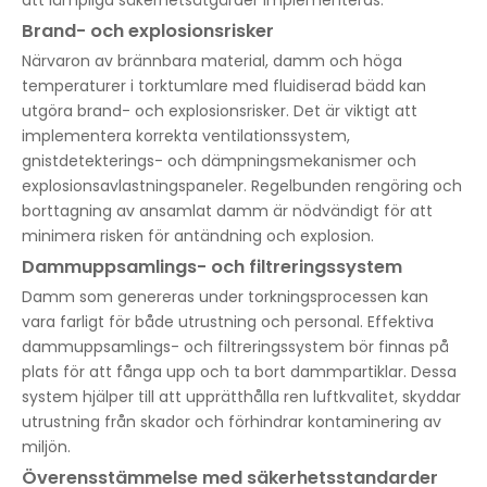
att lämpliga säkerhetsåtgärder implementeras.
Brand- och explosionsrisker
Närvaron av brännbara material, damm och höga
temperaturer i torktumlare med fluidiserad bädd kan
utgöra brand- och explosionsrisker. Det är viktigt att
implementera korrekta ventilationssystem,
gnistdetekterings- och dämpningsmekanismer och
explosionsavlastningspaneler. Regelbunden rengöring och
borttagning av ansamlat damm är nödvändigt för att
minimera risken för antändning och explosion.
Dammuppsamlings- och filtreringssystem
Damm som genereras under torkningsprocessen kan
vara farligt för både utrustning och personal. Effektiva
dammuppsamlings- och filtreringssystem bör finnas på
plats för att fånga upp och ta bort dammpartiklar. Dessa
system hjälper till att upprätthålla ren luftkvalitet, skyddar
utrustning från skador och förhindrar kontaminering av
miljön.
Överensstämmelse med säkerhetsstandarder