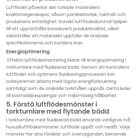
Luftflödet påverkar det torkade materialets
kvalitetsegenskaper, såsom partikelstorlek, fukthalt och
produktens enhetlighet. Korrekt luftflödeskontroll hjälper
till att upprätthålla konsekvent produktkvalitet, vilket
säkerställer att materialet uppfyller de önskade
specifikationerna och kundens krav.
Energioptimering
Effektiv luftflödeshantering bidrar till energioptimering i
torktumlare med fluidiserad bädd. Genom att kontrollera
luftflödet och optimera fluidiseringsprocessen kan
torksystemet arbeta med lägsta energiförbrukning
samtidigt som de önskade torkmålen uppnås. Detta leder
till kostnadsbesparingar och miljömässig hållbarhet.
5. Förstå luftflödesmönster i
torktumlare med flytande bädd
I torktumlare med fluidiserad bädd används vanligtvis två
huvudluftflödesmönster: luftflöde uppåt och nedåt. Varje
mönster har sina fördelar och överväganden, beroende