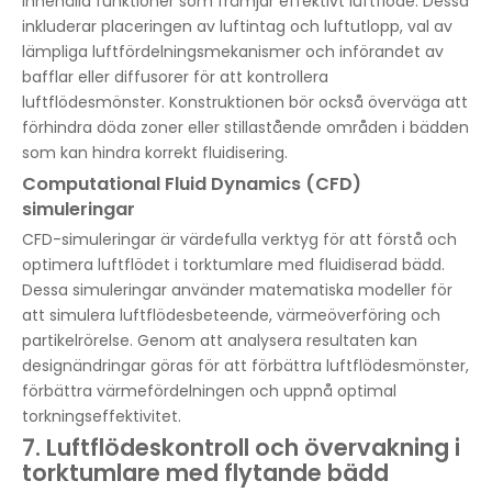
innehålla funktioner som främjar effektivt luftflöde. Dessa
inkluderar placeringen av luftintag och luftutlopp, val av
lämpliga luftfördelningsmekanismer och införandet av
bafflar eller diffusorer för att kontrollera
luftflödesmönster. Konstruktionen bör också överväga att
förhindra döda zoner eller stillastående områden i bädden
som kan hindra korrekt fluidisering.
Computational Fluid Dynamics (CFD)
simuleringar
CFD-simuleringar är värdefulla verktyg för att förstå och
optimera luftflödet i torktumlare med fluidiserad bädd.
Dessa simuleringar använder matematiska modeller för
att simulera luftflödesbeteende, värmeöverföring och
partikelrörelse. Genom att analysera resultaten kan
designändringar göras för att förbättra luftflödesmönster,
förbättra värmefördelningen och uppnå optimal
torkningseffektivitet.
7. Luftflödeskontroll och övervakning i
torktumlare med flytande bädd