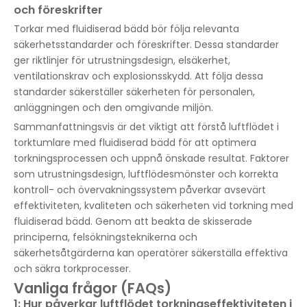
och föreskrifter
Torkar med fluidiserad bädd bör följa relevanta
säkerhetsstandarder och föreskrifter. Dessa standarder
ger riktlinjer för utrustningsdesign, elsäkerhet,
ventilationskrav och explosionsskydd. Att följa dessa
standarder säkerställer säkerheten för personalen,
anläggningen och den omgivande miljön.
Sammanfattningsvis är det viktigt att förstå luftflödet i
torktumlare med fluidiserad bädd för att optimera
torkningsprocessen och uppnå önskade resultat. Faktorer
som utrustningsdesign, luftflödesmönster och korrekta
kontroll- och övervakningssystem påverkar avsevärt
effektiviteten, kvaliteten och säkerheten vid torkning med
fluidiserad bädd. Genom att beakta de skisserade
principerna, felsökningsteknikerna och
säkerhetsåtgärderna kan operatörer säkerställa effektiva
och säkra torkprocesser.
Vanliga frågor (FAQs)
1: Hur påverkar luftflödet torkningseffektiviteten i