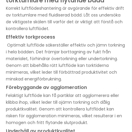
torktumlare med flytande bädd
Korrekt luftflödeshantering är avgörande för effektiv drift
av torktumlare med fluidiserad bädd. Låt oss undersöka
de viktigaste skälen till varför det är viktigt att förstå och
kontrollera luftflödet.
Effektiv torkprocess
Optimalt luftflöde säkerställer effektiv och jämn torkning
i hela bädden. Det främjar borttagning av fukt från
materialet, förhindrar övertorkning eller undertorkning.
Genom att bibehålla rätt luftflöde kan torktiderna
minimeras, vilket leder till förbättrad produktivitet och
minskad energiförbrukning.
Förebyggande av agglomeration
Felaktigt luftflöde kan få partiklar att agglomerera eller
klibba ihop, vilket leder till ojämn torkning och dålig
produktkvalitet. Genom att kontrollera luftflödet kan
risken för agglomeration minimeras, vilket resulterar i en
homogen och fritt flytande slutprodukt.
Underhåll av produktkvalitet