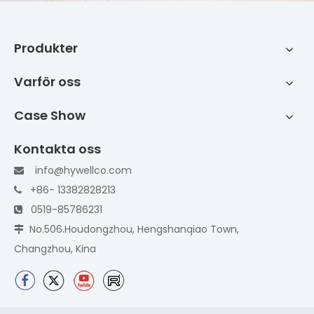
Produkter
Varför oss
Case Show
Kontakta oss
info@hywellco.com

+86- 13382828213

0519-85786231

No.506.Houdongzhou, Hengshanqiao Town,

Changzhou, Kina