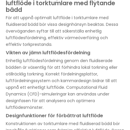
luftflöde i torktumlare med flytande
bädd
För att uppnå optimalt luftflöde i torktumlare med
fluidiserad bädd bör vissa designhänsyn beaktas. Dessa
överväganden syftar till att säkerställa enhetlig
luftflödesfördelning, effektiv värmeöverföring och
effektiv torkprestanda.
Vikten av jämn luftflödesfördelning
Enhetlig luftflödesfördelning genom den fluidiserade
bädden är väsentlig för att förhindra lokal torkning eller
otillräcklig torkning. Korrekt fördelningsplattor,
luftfördelningssystem och kammardesign bidrar till att
uppnå ett enhetligt luftflöde. Computational Fluid
Dynamics (CFD)-simuleringar kan användas under
designfasen för att analysera och optimera
luftflödesmönster.
Designfunktioner för förbättrat luftflöde
Konstruktionen av torktumlare med fluidiserad bädd bör