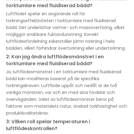
torktumlare med fluidiserad bädd?
Luftflödet spelar en avgörande roll för
torkningseffektiviteten i torktumlare med fluidiserad
bädd. Det underlättar värme- och massöverföring, vilket
möjliggör snabbare fuktavdunstning. Korrekt
luftflödesfördelning säkerställer jämn torkning i hela
bädden, vilket förhindrar övertorkning eller undertorkning.
2: Kan jag ändra luftflödesmönstret i en
torktumlare med fluidiserad bädd?
Ja, luftflödesmönstret i en torktumlare med fluidiserad
bädd kan modifieras baserat på de specifika
torkningskraven. Luftflöde uppåt och nedåt är de två
vanliga mönstren, var och en med sina fördelar och
överväganden. Valet av luftflödesmönster beror på
faktorer som materialets natur, önskad torkhastighet och
produktkvalitetskrav.
3: Vilken roll spelar temperaturen i
luftflödeskontrollen?