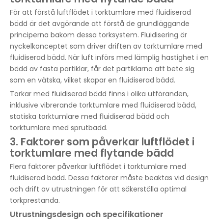
För att förstå luftflödet i torktumlare med fluidiserad
bädd är det avgörande att förstå de grundläggande
principerna bakom dessa torksystem. Fluidisering är
nyckelkonceptet som driver driften av torktumlare med
fluidiserad bädd. När luft införs med lämplig hastighet i en
bädd av fasta partiklar, får det partiklarna att bete sig
som en vätska, vilket skapar en fluidiserad bädd.
Torkar med fluidiserad bädd finns i olika utföranden,
inklusive vibrerande torktumlare med fluidiserad bädd,
statiska torktumlare med fluidiserad bädd och
torktumlare med sprutbädd.
3. Faktorer som påverkar luftflödet i
torktumlare med flytande bädd
Flera faktorer påverkar luftflödet i torktumlare med
fluidiserad bädd. Dessa faktorer måste beaktas vid design
och drift av utrustningen för att säkerställa optimal
torkprestanda.
Utrustningsdesign och specifikationer