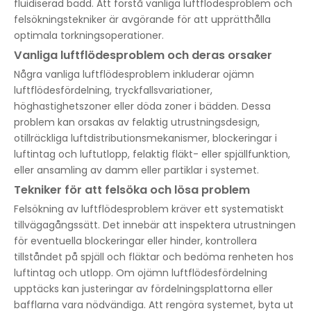
fluidiserad bädd. Att förstå vanliga luftflödesproblem och
felsökningstekniker är avgörande för att upprätthålla
optimala torkningsoperationer.
Vanliga luftflödesproblem och deras orsaker
Några vanliga luftflödesproblem inkluderar ojämn
luftflödesfördelning, tryckfallsvariationer,
höghastighetszoner eller döda zoner i bädden. Dessa
problem kan orsakas av felaktig utrustningsdesign,
otillräckliga luftdistributionsmekanismer, blockeringar i
luftintag och luftutlopp, felaktig fläkt- eller spjällfunktion,
eller ansamling av damm eller partiklar i systemet.
Tekniker för att felsöka och lösa problem
Felsökning av luftflödesproblem kräver ett systematiskt
tillvägagångssätt. Det innebär att inspektera utrustningen
för eventuella blockeringar eller hinder, kontrollera
tillståndet på spjäll och fläktar och bedöma renheten hos
luftintag och utlopp. Om ojämn luftflödesfördelning
upptäcks kan justeringar av fördelningsplattorna eller
bafflarna vara nödvändiga. Att rengöra systemet, byta ut