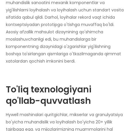
muhandislik sanoatini mexanik komponentlar va
yig'ilishlarni loyihalash va loyihalash uchun standart vosita
sifatida qabul qildi. Darhol, loyihalar rekord vaqt ichida
kontseptsiyadan prototipga o'tishga muvaffaq bo'ldi.
Asosiy afzallik mahsulot dizaynining qo'shimcha
moslashuvchanligi edi, bu muhandislarga bir
komponentning dizaynidagi o'zgarishlar yig'ilishning
boshqa ta'sirlangan qismlariga o'tkazilmaganda qimmat
xatolardan qochish imkonini berdi.
To'liq texnologiyani
qo'llab-quvvatlash
Hywell mashinalari quritgichlar, mikserlar va granulyatsiya
bo'yicha muhandislik va loyihalash bo'yicha 20+ yillik
tajribaga ega. va mijozlarimizning muammolarini hal