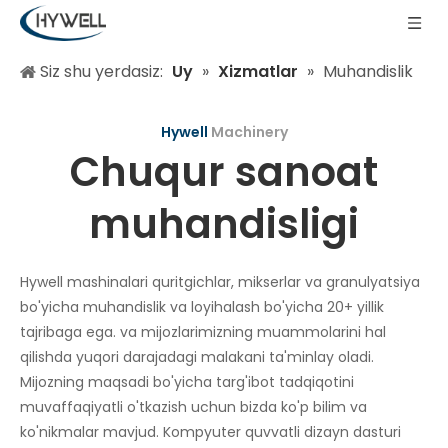
Siz shu yerdasiz:
Uy
»
Xizmatlar
»
Muhandislik
Hywell
Machinery
Chuqur sanoat
muhandisligi
Hywell mashinalari quritgichlar, mikserlar va granulyatsiya
bo'yicha muhandislik va loyihalash bo'yicha 20+ yillik
tajribaga ega. va mijozlarimizning muammolarini hal
qilishda yuqori darajadagi malakani ta'minlay oladi.
Mijozning maqsadi bo'yicha targ'ibot tadqiqotini
muvaffaqiyatli o'tkazish uchun bizda ko'p bilim va
ko'nikmalar mavjud. Kompyuter quvvatli dizayn dasturi