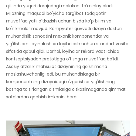
qilishda yuqori darajadagi malakani ta'minlay oladi.
Mijozning maqsadi bo'yicha targ'ibot tadqiqotini
muvaffaqiyatli o'tkazish uchun bizda ko'p bilim va
ko'nikmalar mavjud. Kompyuter quvvatli dizayn dasturi
muhandislik sanoatini mexanik komponentlar va
yig'ilishlarni loyihalash va loyihalash uchun standart vosita
sifatida qabul qildi. Darhol, loyihalar rekord vaqt ichida
kontseptsiyadan prototipga o'tishga muvaffaq bo'ldi.
Asosiy afzallik mahsulot dizaynining qo'shimcha
moslashuvchanligi edi, bu muhandislarga bir
komponentning dizaynidagi o'zgarishlar yig'ilishning
boshqa ta'sirlangan qismlariga o'tkazilmaganda qimmat
xatolardan qochish imkonini berdi.