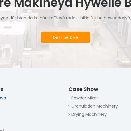
orê Makîneya Hywellê B
etiyan dûr bixin da ku hûn kalîteyê radest bikin û ji bo hewcedariy
Dest pê bike
s
Case Show
ava
Powder Mixer
Granulation Machinery
Drying Machinery
ad