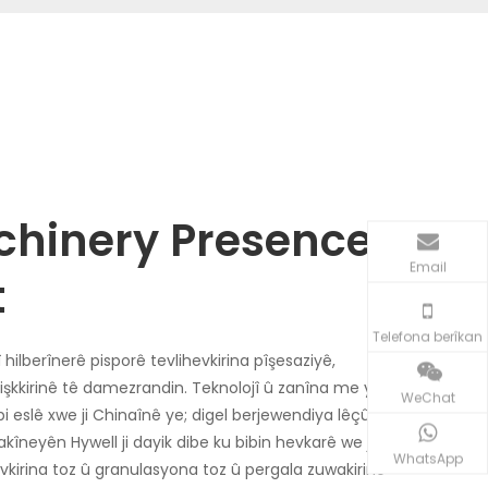
chinery Presence
Email
t
Telefona berîkan
hilberînerê pisporê tevlihevkirina pîşesaziyê,
işkkirinê tê damezrandin. Teknolojî û zanîna me ya
WeChat
bi eslê xwe ji Chinaînê ye; digel berjewendiya lêçûna
akîneyên Hywell ji dayik dibe ku bibin hevkarê we ji bo
WhatsApp
evkirina toz û granulasyona toz û pergala zuwakirinê