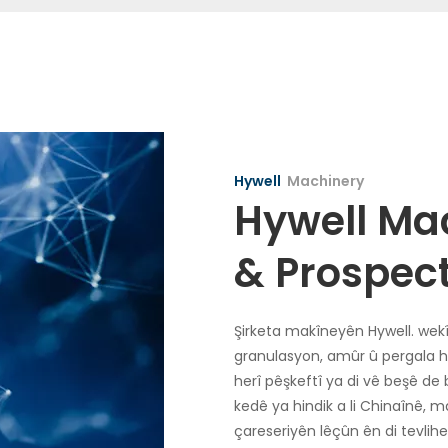
Hywell
Machinery
Hywell Ma
& Prospec
Şirketa makîneyên Hywell. wekî 
granulasyon, amûr û pergala h
herî pêşkeftî ya di vê beşê de 
kedê ya hindik a li Chinaînê, m
çareseriyên lêçûn ên di tevlih