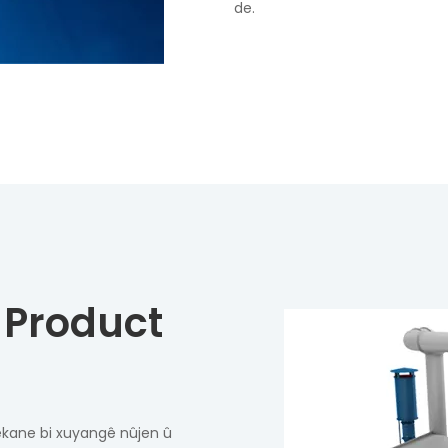
de.
 Product
ekane bi xuyangê nûjen û