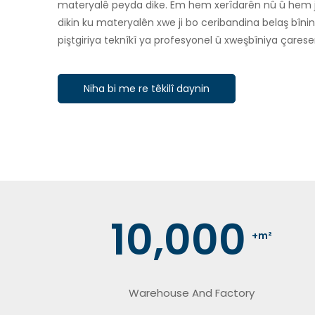
materyalê peyda dike. Em hem xerîdarên nû û hem j
dikin ku materyalên xwe ji bo ceribandina belaş bîni
piştgiriya teknîkî ya profesyonel û xweşbîniya çareser
Niha bi me re têkilî daynin
10,000
+m²
Warehouse And Factory