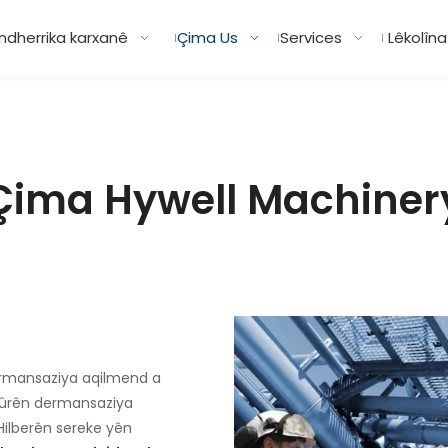
ndherrika karxanê
Çima Us
Services
Lêkolîn
Çima Hywell Machiner
dermansaziya aqilmend a
mûrên dermansaziya
Hilberên sereke yên