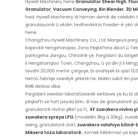
Hywell Machinery hene
Granulator Shear High
,
Flui
Granulator
,
Vacuum Conveying
,
Bin Blender
,
3D Mi
hwd. Hywell Machinery di heman demê de celebên t
granulasyonê û xêzên tevlihevkirina Powder-ê yên 
hene.
Changzhou Hywell Machinery Co., Ltd. Marqeya pargîda
bajarokê Hengshanqiao, Zona Pêşkeftina Aborî û Tek
parêzgeha Jiangsu, Chinaînê ye. Pargîdanî du bingeh
li Hengshanqiao Town, Changzhou, û ya din jî li Mingg
tevahî 20,000 metre çargoşe, bi avahiyek bi qasî 13
Hemû fabrîqe xwediyê şirketê ne. Malên sabît ên par
RMB derbas dibe.
Pargîdanî xwedan laboratûwarek serbixwe ye ku bi a
pêşkeftî ve hatî peyda kirin, di nav de granulatorê şû
granulatorê nivîna şilkirî ya FL,
XF zuwakera nivîna şil
zuwakera spreya LPG
(modelên 8kg û 30kg), zuwake
swing, granulatorê zivirî,
zuwakera valahiya bilind
Miksera toza laboratorê
, komek bêkêmasî ya kap