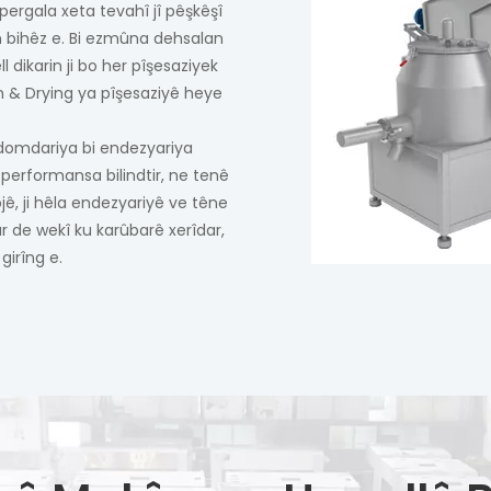
pergala xeta tevahî jî pêşkêşî
ên bihêz e. Bi ezmûna dehsalan
dikarin ji bo her pîşesaziyek
n & Drying ya pîşesaziyê heye
r domdariya bi endezyariya
 performansa bilindtir, ne tenê
ojê, ji hêla endezyariyê ve têne
r de wekî ku karûbarê xerîdar,
girîng e.