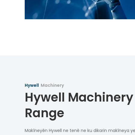
Hywell
Machinery
Hywell Machinery
Range
Makîneyên Hywell ne tenê ne ku dikarin makîneya y