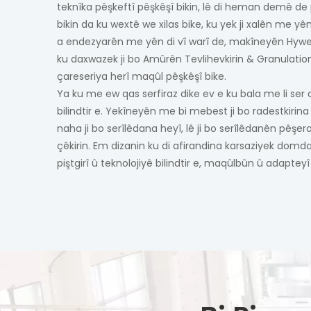
teknîka pêşkeftî pêşkêşî bikin, lê di heman demê de 
bikin da ku wextê we xilas bike, ku yek ji xalên me y
a endezyarên me yên di vî warî de, makîneyên Hywell 
ku daxwazek ji bo Amûrên Tevlihevkirin & Granulatio
çareseriya herî maqûl pêşkêşî bike.
Ya ku me ew qas serfiraz dike ev e ku bala me li se
bilindtir e. Yekîneyên me bi mebest ji bo radestkirina
naha ji bo serîlêdana heyî, lê ji bo serîlêdanên pêşer
çêkirin. Em dizanin ku di afirandina karsaziyek domda
piştgirî û teknolojiyê bilindtir e, maqûlbûn û adapteyî 