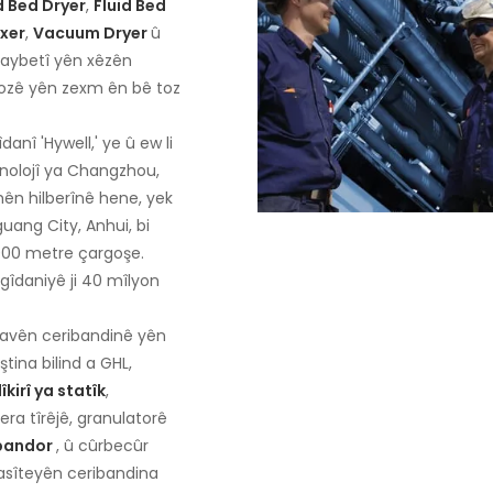
d Bed Dryer
,
Fluid Bed
xer
,
Vacuum Dryer
û
aybetî yên xêzên
dozê yên zexm ên bê toz
nî 'Hywell,' ye û ew li
nolojî ya Changzhou,
ên hilberînê hene, yek
uang City, Anhui, bi
,000 metre çargoşe.
gîdaniyê ji 40 mîlyon
lavên ceribandinê yên
ştina bilind a GHL,
îkirî ya statîk
,
ra tîrêjê, granulatorê
-bandor
, û cûrbecûr
asîteyên ceribandina