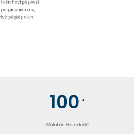
î yên heyî pêşwazî
n pargîdaniya me,
iyê pêşkêş dikin.
100
+
Welatên Hinardekirî