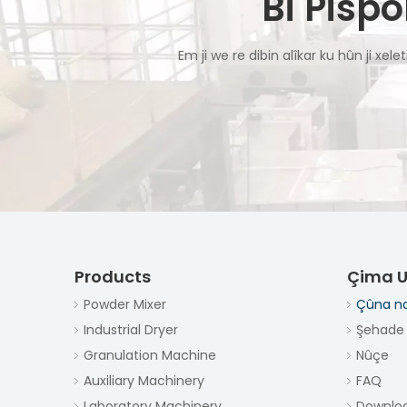
Bi Pisp
Em ji we re dibin alîkar ku hûn ji xel
Products
Çima U
Powder Mixer
Çûna n
Industrial Dryer
Şehade
Granulation Machine
Nûçe
Auxiliary Machinery
FAQ
Laboratory Machinery
Downlo