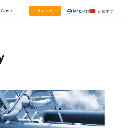
a Case
Gotinek
简体中文
bistînin
y