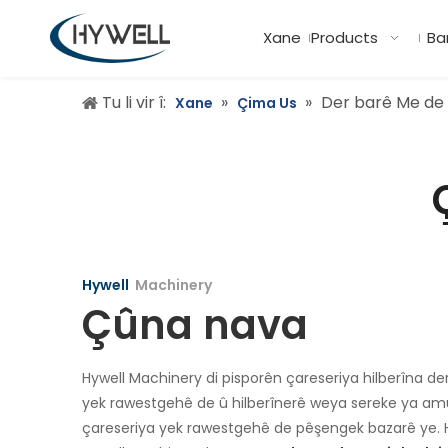
Xane
Products
Ba
Tu li vir î:
»
»
Der barê Me de
Xane
Çima Us
Hywell
Machinery
Çûna nava
Hywell Machinery di pisporên çareseriya hilberîna 
yek rawestgehê de û hilberînerê weya sereke ya a
çareseriya yek rawestgehê de pêşengek bazarê ye. 