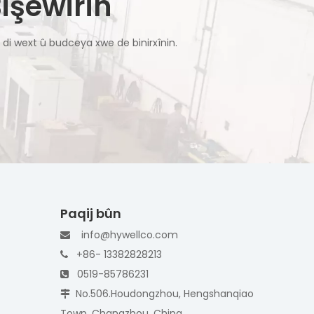
işêwirin
ê, di wext û budceya xwe de binirxînin.
Paqij bûn
info@hywellco.com

+86- 13382828213

0519-85786231

No.506.Houdongzhou, Hengshanqiao

Town, Changzhou, China