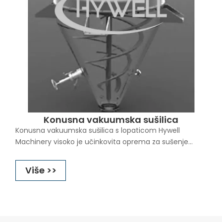
dovoljno robusni za miješanje i sušenje metala u prahu
nasipne gustoće. Horizontalne vakuumske sušilice s
rotacijskim konusom proširuju raspon primjena sušenja
počevši s pastama.
Konusna vakuumska sušilica
Konusna vakuumska sušilica s lopaticom Hywell
Machinery visoko je učinkovita oprema za sušenje
vertikalnog tipa koja integrira sušenje, drobljenje,
vakuumsku dekompresiju i miješani prah. HW serija
Više >>
konusnog vakuumskog sušila ima tri do pet puta veću
učinkovitost od dvostrukog konusnog vakuumskog
sušila iste specifikacije. Jedinstveni dizajn lopatica
vertikalne sušilice s centralnim pogonom kombinira
iznimno brze stope sušenja s kompaktnim dizajnom.