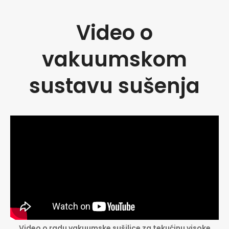
Konusna pužna sušilica univerzalna je vakuumska
sušilica za sušenje materijala kao što su prahovi,
Video o
granule, paste i viskozne kaše, posebno kada su ti
proizvodi osjetljivi na toplinu, sadrže otapala i otrovni su
vakuumskom
ili eksplozivni.
sustavu sušenja
Video o radu vakuumske sušilice za tekućinu visoke