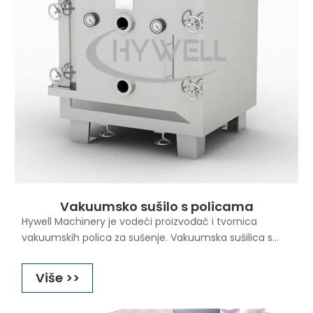
Vakuumsko sušilo s policama
Hywell Machinery je vodeći proizvođač i tvornica
vakuumskih polica za sušenje. Vakuumska sušilica s
policama je vakuumska sušilica s policama koja radi u
uvjetima vakuuma. Vakuumsko polično sušilo suši na
Više >>
principu kondukcije. Unutar vakuumske sušilice s
policama nalazi se nekoliko polica na koje se stavljaju