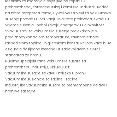
idealnim za materijale osjetljive na toplinu u
prehrambenoj, farmaceutskoj i kemijskoj industriji. Radeći
na nižim temperaturama, Hywellovi strojevi za vakuumsko
sušenje pomažu u očuvanju kvalitete proizvoda, skraćuju
vrijeme sušenja i poboljšavaju energetsku učinkovitost.
Svaki sustav za vakuumsko sušenje projektiran je s
preciznom kontrolom temperature, ravnomjernom
raspodjelom topline i higijenskom konstrukcijom kako bi se
osigurala dosljedna izvedba uz zadovoljavanje GMP i
standarda za hranu.
Nudimo specijalizirane vakuumske sušare za
prehrambenu industriju, uključujući:
Vakuumske sušače za kavu i mlijeko u prahu
Vakuumske sušionice za začine i začine
Industrijske vakuumske sušare za prehrambene aditive i
hranjive sastojke