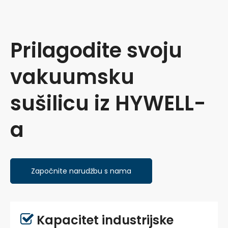
miješanje praha
Prilagodite svoju
vakuumsku
sušilicu iz HYWELL-
a
Započnite narudžbu s nama
Kapacitet industrijske
