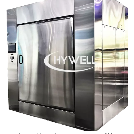
ladice s proizvodima. Polica je cijevna polica kako bi se
osiguralo pravilno zagrijavanje pladnja.
Industrijske vakuumske sušare s policama prikladne su
za sušenje sirovina osjetljivih na toplinu koje se mogu
razgraditi ili polimerizirati ili pokvariti na visokim
temperaturama. Industrijske vakuumske sušilice s
ladicama naširoko se koriste u farmaceutskoj,
kemijskoj, prehrambenoj i elektroničkoj industriji.