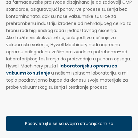
za farmaceutske proizvode dizajnirana je da zadovolji GMP
standarde, osiguravajući ponovljive procese sušenja bez
kontaminanata, dok su naše vakuumske sušilice za
prehrambenu industriju izrađene od nehrđajućeg čelika za
hranu radi higijenskog rada i jednostavnog čišćenja.
Ako tražite visokokvalitetno, prilagodljivo rješenje za
vakuumsko sušenje, Hywell Machinery nudi naprednu
opremu prilagođenu vašim proizvodnim potrebama—od
laboratorijskog testiranja do proizvodnje u punom opsegu.
Hywell Machinery pruža l
laboratorijsku opremu za
vakuumsko sušenje
u našem ispitnom laboratoriju, a mi
toplo pozdravljamo kupce da donesu svoje materijale za
probe vakuumskog sušenja i testiranje procesa.
Posavjetujte se sa svojim stručnjakom za