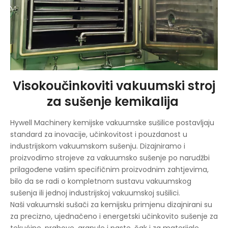
Visokoučinkoviti vakuumski stroj
za sušenje kemikalija
Hywell Machinery kemijske vakuumske sušilice postavljaju
standard za inovacije, učinkovitost i pouzdanost u
industrijskom vakuumskom sušenju. Dizajniramo i
proizvodimo strojeve za vakuumsko sušenje po narudžbi
prilagođene vašim specifičnim proizvodnim zahtjevima,
bilo da se radi o kompletnom sustavu vakuumskog
sušenja ili jednoj industrijskoj vakuumskoj sušilici.
Naši vakuumski sušači za kemijsku primjenu dizajnirani su
za precizno, ujednačeno i energetski učinkovito sušenje za
tekućine, prahove, granule i paste, čak i za materijale