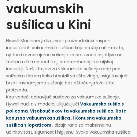
vakuumskih
sušilica u Kini
Hywell Machinery dizajnira i proizvodi širok raspon
industrijskih vakuumskih sušilica koje pružaju učinkovito,
nježno i ravnomjerno sušenje za proizvode osjetljive na
toplinu u farmaceutskoj, prehrambenoj i kemijskoj
industriji. Naši strojevi za vakuumsko sušenje rade pod
sniženim tlakom kako bi snizili vrelište vlage, osiguravajući
brzo i ravnomjerno sušenje bez oštećenja kvalitete
proizvoda.
Kao vodeći dobavljač sustava za vakuumsko sušenje,
Hywell nudi niz modela, uključujući
Vakuumsko sušilo s
policama
,
Visokoučinkovita vakuumska sušilica
,
Rota
konusna vakuumska sušilica
, i
Konusna vakuumska
sušilica s lopaticom
, dizajnirana za maksimalnu
učinkovitost, sigurnost i higijenu. Svaka vakuumska sušilica