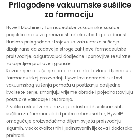
Prilagođene vakuumske sušilice
za farmaciju
Hywell Machinery farmaceutske vakuumske sušilice
projektirane su za preciznost, učinkovitost i pouzdanost.
Nudimo prilagođene strojeve za vakuumsko sušenje
dizajnirane da zadovolje stroge zahtjeve farmaceutske
proizvodnje, osiguravajući dosljedne i ponovljive rezultate
za osjetljive prahove i granule.
Ravnomjerno sušenje i precizna kontrola vlage ključni su u
farmaceutskoj proizvodnji. Hywellovi napredni sustavi
vakuumskog sušenja pomažu u postizanju dosljedne
kvalitete serije, smanjuju vrijeme obrade i pojednostavljuju
postupke validacije i testiranja.
S velikim iskustvom u razvoju industrijskih vakuumskih
sušilica za farmaceutski i prehrambeni sektor, Hywell®
omogućuje proizvođačima diljem svijeta proizvodnju
sigurnih, visokokvalitetnih i jedinstvenih lijekova i dodataka
prehrani.