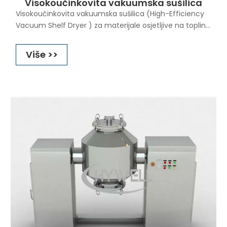
Visokoučinkovita vakuumska sušilica
Visokoučinkovita vakuumska sušilica (High-Efficiency
Vacuum Shelf Dryer ) za materijale osjetljive na toplinu
nova je vrsta vakuumske sušilice koju je dizajnirala i
proizvela naša tvrtka kako bi riješila sljedeće probleme
Više >>
u tradicionalnoj vakuumskoj pećnici za sušenje s
policama tijekom procesa sušenja: značajna
temperaturna razlika unutar pećnice, spora brzina
sušenja, nedosljedno osušeni gornji i donji materijali i
jednostavno za pjena i preljevna posuda za sušenje
tijekom procesa sušenja tako da se produžuje vrijeme
sušenja. Ova oprema za vakuumsko sušenje visoke
učinkovitosti na niskim temperaturama uglavnom je
dizajnirana za sušenje materijala s visokim udjelom
šećera, niskom temperaturom, lako se prelije, lako se
pjeni, lako se oksidira.