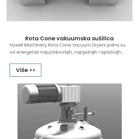
Rota Cone vakuumska sušilica
Hywell Machinery Rota Cone Vacuum Dryers jedna su
od energetski najučinkovitijih, najnježnijih i isplativijih
metoda za sušenje krutih tvari do vrlo niske razine
vlage. Zbog smanjenih temperatura isparavanja koje
Više >>
su moguće pod vakuumom, Rota Cone vakuumska
sušilica idealna je za sušenje proizvoda osjetljivih na
toplinu, uključujući sastojke hrane i lijekove. Čist
dvostruki stožasti oblik osigurava nježno nesmetano
prevrtanje krutih tvari i potpuno pražnjenje s
minimalnim točkama zakačenja. Propuštanje
vakuuma je minimalizirano jer postoji samo jedna
brtva na vakuumskoj liniji. Otvoreni dizajn rota cone
vakuumske sušilice čini vizualni pregled i CIP
jednostavnim. Rota cone vakuumski sušači također su