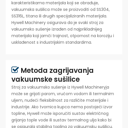
karakteristikama materijala koji se obrađuje,
vakuumska sušilica može se proizvoditi od SS304,
SS316L, titana ili drugih specijaliziranih materijala.
Hywell Machinery osigurava da je svaki stroj za
vakuumsko sušenje izrađen od najprikladnijeg
materijala koji jamči trajnost, otpornost na koroziju i
usklađenost s industrijskim standardima.
Metoda zagrijavanja

vakuumske sušilice
Stroj za vakuumsko sušenje iz Hywell Machineryja
može se grijati parom, vrućom vodom ili termalnim
uljem, nudeći fleksibilnost za različite materijale i
industrije. Ako tvornica kupca nema postojeći izvor
topline, Hywell može isporučiti sustav električnog
grijanja tople vode ili sustav termalnog ulja kako bi
se osigurala stabilna toplina za vakuumsku sušilicu.