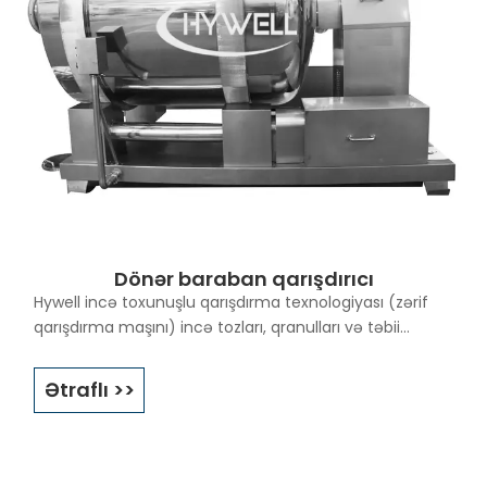
Dönər baraban qarışdırıcı
Hywell incə toxunuşlu qarışdırma texnologiyası (zərif
qarışdırma maşını) incə tozları, qranulları və təbii
məhsulları qarışdırmaq və emal etmək üçün
hazırlanmışdır. fırlanan barabanlı qarışdırıcının qısa
Ətraflı >>
müddətdə yüksək dərəcədə homojenliyə qarışdırılması
bu texnologiyanın əsas üstünlüklərindən biridir. Hətta
çox həssas, kövrək materiallar parçalanmadan,
sürtünmə səbəbindən qızdırılmadan və hətta yüksək