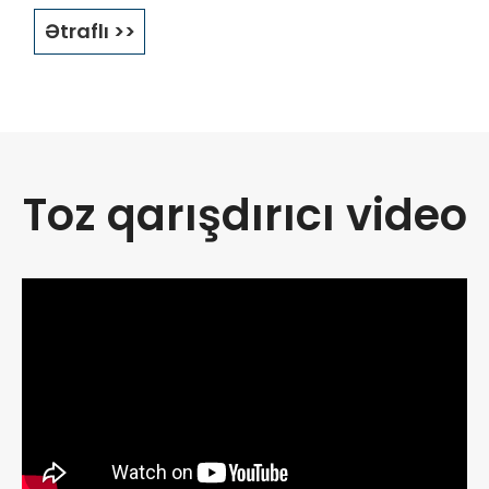
istifadə olunur. İki yarımsilindrdə quraşdırılmış Z formalı
Ətraflı >>
qarışdırma alətlərinin unikal dizaynı ilə Hywell Machinery
Quttered Mikser, birləşmiş, bükülmüş və qatlanmış
funksiyaları təmin edə bilir. qarışdırmaq.
Toz qarışdırıcı video