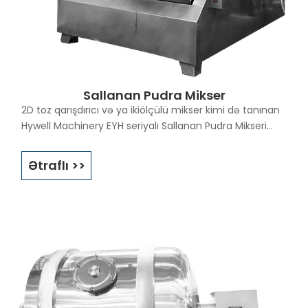
Sallanan Pudra Mikser
2D toz qarışdırıcı və ya ikiölçülü mikser kimi də tanınan
Hywell Machinery EYH seriyalı Sallanan Pudra Mikseri
böyük həcmdə toz qarışdırma üçün istifadə olunur.
Sallanan toz qarışdırıcı yeni hazırlanmış mexanizmdir.
Ətraflı >>
Bu maşında istifadə edilən böyük tutumlu toz qarışdırıcı
kombinasiyasının prinsipi V tipli mikser, 3D mikser və
konus qarışdırıcıya bənzəyir, lakin daha güclü və
səmərəlidir.