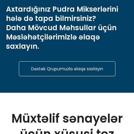
Axtardığınız Pudra Mikserlərini
hələ də tapa bilmirsiniz?
Daha Mövcud Məhsullar üçün
Məsləhətçilərimizlə əlaqə
saxlayın.
Dəstək Qrupumuzla əlaqə saxlayın
Müxtəlif sənayelər
üçün xüsusi toz