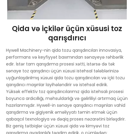
Qida və içkilər üçün xüsusi toz
qarışdırıcı
Hywell Machinery-nin qida tozu qarışdırıcıları innovasiya,
performans və keyfiyyət baxımından sənayeyə rəhbərlik
edir. İstər tam qarışdırma prosesi xətti, istərsə də tək
sənaye toz qarışdırıcı üçün xüsusi istehsal tələblərinizə
uyğunlaşdırılmış xüsusi qida tozu qarışdırıcıları və içki tozu
qarışdırıcı maşınlar layihələndirir və istehsal edirik.
Yüksək effektiv toz qarışdırıcılarımız qida istehsalı prosesi
boyunca ardıcıllığı, məhsuldarlığı və gəlirliliyi artırmaq üçün
hazırlanmışdır. Hywell-in sənaye qarışdırıcı maşınları vahid
qarışdırma və gigiyenik əməliyyatı təmin etmək üçün
qabaqcıl texnologiya və dəqiq proses nəzarətini birləşdirir.
Biz geniş tətbiqlər üçün xüsusi qida və kimyəvi toz
qarışdırma avadanlığı təqdim edirik, o cümlədən: