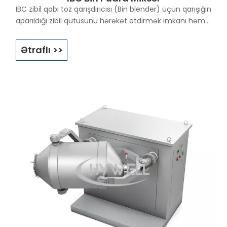
IBC zibil qabı toz qarışdırıcısı (Bin blender) üçün qarışığın
aparıldığı zibil qutusunu hərəkət etdirmək imkanı həm
də işləmə, daşıma və toz emissiyalarını azaltmaq üçün
maraqlı imkanlar açır. Bu IBC bin mikser dizaynları çox
Ətraflı >>
vaxt əczaçılıq və ya qida istehsalında istifadə olunur.
IBC zibil qabı toz qarışdırıcısı həqiqətən çox sadə bir
həlldir, ucuz, etibarlıdır və ümumiyyətlə lazım olduqda 2
partiya arasında təmizləmə üçün yaxşı əlçatanlıq təklif
edir. Əldə edilən homojenlik çox dəyişkəndir, lakin bəzi
tətbiqlər üçün, xüsusən də əsas toz qarışdırıcıda
istifadə ediləcək bir premiks istehsal edildikdə
qənaətbəxş ola bilər. Bundan əlavə, məhsulun rulmanla
təmasda olmadığı və ya daşıyıcı möhürlə təmasda
olmadığı, çirklənmə mənbəyini aradan qaldırdığı
(zaman zaman ayrılan durğun məhsul, sürtgü yağı və
ya mexaniki hissələrin aşınması) qeyd edilməlidir.
IBC qabı toz qarışdırıcıları üçün qarışdırma vaxtı adətən
5-15 dəqiqədir. IBC toz qarışdırıcı digər güc qarışdırıcıları
ilə müqayisədə kifayət qədər uzundur və əsasən