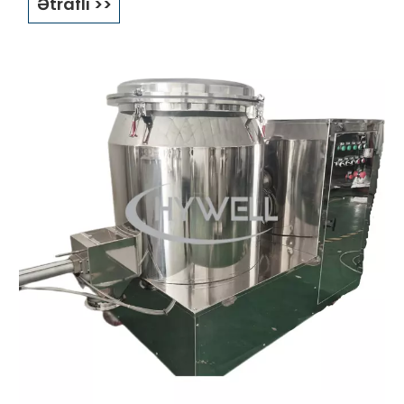
Ətraflı >>
qarışdırıcı digər 2D mikserlərdən fərqli olaraq yüksək
effektiv qarışdırmaq üçün üçölçülü qarışdırma üsuluna
malikdir.
Sabit Bin Pudra Blenderi yeni dizayn, yığcam struktur və
yaxşı görünüşə malikdir; Digər qarışdırıcıların 40%-50%-i
ilə müqayisədə qarışdırmanın bərabərliyi 99%-ə, həcm
yükləmə əmsalı isə 80%-ə çatır.
Hywell Machinery-nin konus toz qarışdırıcısı
laboratoriya modelinə malikdir və konus qarışdırıcı
maşın dəyişdirilə bilən barabanlarla işləyə bilən 5-50L
həcmli barabana malikdir.