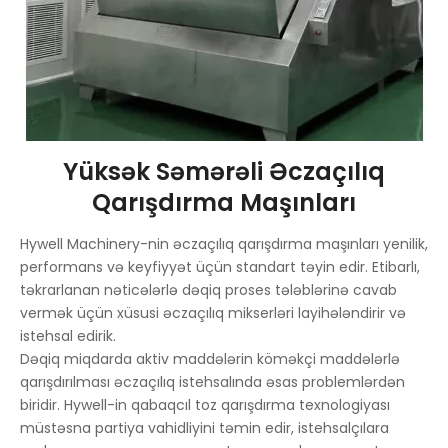
Yüksək Səmərəli Əczaçılıq
Qarışdırma Maşınları
Hywell Machinery-nin əczaçılıq qarışdırma maşınları yenilik,
performans və keyfiyyət üçün standart təyin edir. Etibarlı,
təkrarlanan nəticələrlə dəqiq proses tələblərinə cavab
vermək üçün xüsusi əczaçılıq mikserləri layihələndirir və
istehsal edirik.
Dəqiq miqdarda aktiv maddələrin köməkçi maddələrlə
qarışdırılması əczaçılıq istehsalında əsas problemlərdən
biridir. Hywell-in qabaqcıl toz qarışdırma texnologiyası
müstəsna partiya vahidliyini təmin edir, istehsalçılara