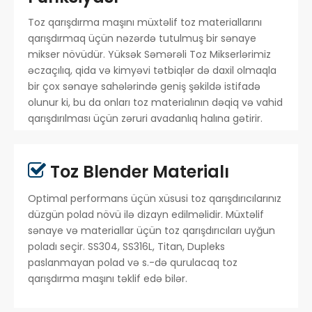
Toz qarışdırma maşını müxtəlif toz materiallarını
qarışdırmaq üçün nəzərdə tutulmuş bir sənaye
mikser növüdür. Yüksək Səmərəli Toz Mikserlərimiz
əczaçılıq, qida və kimyəvi tətbiqlər də daxil olmaqla
bir çox sənaye sahələrində geniş şəkildə istifadə
olunur ki, bu da onları toz materialının dəqiq və vahid
qarışdırılması üçün zəruri avadanlıq halına gətirir.
Toz Blender Materialı

Optimal performans üçün xüsusi toz qarışdırıcılarınız
düzgün polad növü ilə dizayn edilməlidir. Müxtəlif
sənaye və materiallar üçün toz qarışdırıcıları uyğun
poladı seçir. SS304, SS316L, Titan, Dupleks
paslanmayan polad və s.-də qurulacaq toz
qarışdırma maşını təklif edə bilər.