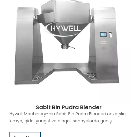
çəkilərə malik toz və ya qranul şəklində olan qarışığı və
bərk maddələri/mayeləri gücləndirmək üçün
gücləndirici çubuqdan istifadə etmək imkanı ilə
fərqlənir. Portativ qurğular 300 litrə qədər iş həcmi
üçün mövcuddur və stasionar qurğular 5000 litrdən
çox partiyanın həcmi üçün nəzərdə tutula bilər. V tipli
qarışdırma maşınının bareli qövs formalı birləşmələri
qəbul edir və yaxşı cilalanmış və GMP-yə çatır.
Sabit Bin Pudra Blender
Hywell Machinery-nin Sabit Bin Pudra Blenderi əczaçılıq,
kimya, qida, yüngül və əlaqəli sənayelərdə geniş
çeşiddə toz və dənəvər məhsulların ultra vahid
qarışdırılması üçün nəzərdə tutulmuşdur. Bu tip toz