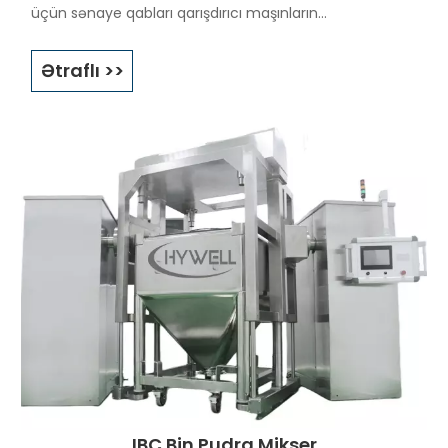
üçün sənaye qabları qarışdırıcı maşınların
layihələndirilməsi və istehsalında ixtisaslaşıb.
Bizim IBC zibil qarışdırıcımız yüksək qarışdırma
Ətraflı >>
vahidliyini, materialın yumşaq idarə edilməsini və tam
GMP uyğunluğunu təmin edərək, tozların və qranulların
genişmiqyaslı qarışdırılması üçün onu üstünlük təşkil
edən seçim edir.
İstər standart zibil qarışdırıcıya, istərsə də
fərdiləşdirilmiş sənaye blenderinə ehtiyacınız
olmasından asılı olmayaraq, Hywell istehsal tələblərinizə
uyğun çevik həllər təqdim edir.
IBC Bin Pudra Mikser