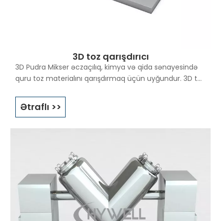
hissəciklərin hərəkətini sürətləndirmək üçün heç bir
qarışdırıcının iştirak etməməsi ilə əlaqədardır.
3D toz qarışdırıcı
3D Pudra Mikser əczaçılıq, kimya və qida sənayesində
quru toz materialını qarışdırmaq üçün uyğundur. 3D toz
qarışdırıcı, materialların müxtəlif nisbətləri və incəliyi
arasında bərabər və tez qarışdırmaq üçün istifadə
Ətraflı >>
olunur. Maşın işləyərkən 3D toz qarışdırma maşınının iş
prinsipləri. Qarışdırma tankının çox istiqamətli işləməsi
səbəbindən, qarışdırma prosesində müxtəlif növ
materialların indi və istehzası sürətlənir. Eyni zamanda,
normal qarışdırıcıda mərkəzdənqaçma qüvvəsi
səbəbindən materialın cazibə nisbətində yığılması və
ayrılması və son dərəcə yaxşı təsir əldə edilə biləcəyi
fenomenin qarşısı alınır.