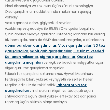
xüsusiyyətlərə aşağıdakılar daxildir:
İdeal dispersiya və toz axını üçün xüsusi texnologiya
Qısa qarışdırma müddətlərində maksimum qarışıq
vahidliyi
Vaxta qənaət edən, gigiyenik dizaynlar
Azaldılmış seqreqasiya ilə 99,997%-ə qədər boşalma
Çinin aparıcı sənaye qarışdırıcı istehsalçılarından biri olaraq
biz həm qida, həm də GMP dərəcəli maşınlar, o cümlədən
dönər baraban qarışdırıcılar
,
V toz qarışdırıcılar
,
3D toz
qarışdırıcılar
,
sabit qab qarışdırıcılar
,
IBC Bin mikserləri
,
Sallanan mikserlər
,
sigma qarışdırıcılar
,
Quru toz
qarışdırma maşınları
və kiçik və böyük əməliyyatlar üçün
digər quru toz qarışdırma maşınları..
Etibarlı toz qarışdırıcı axtarırsınızsa, Hywell Machinery
fərdiləşdirilə bilən, yüksək keyfiyyətli və sərfəli həllər
təqdim edir. Biz də təklif edirik
laboratoriya toz
qarışdırıcıları .
məhsulun inkişafı və tədqiqatı üçün
Ehtiyaclarınız üçün ideal yüksək effektiv toz qarışdırıcı
tapmaq üçün bizimlə əlaqə saxlayın.