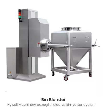
Bin Blender
Hywell Machinery əczaçılıq, qida və kimya sənayeləri