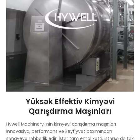
Yüksək Effektiv Kimyəvi
Qarışdırma Maşınları
Hywell Machinery-nin kimyəvi qarışdırma maşınları
innovasiya, performans və keyfiyyət baxımından
sənayeyə rəhbərlik edir. İstər tam emal xətti, istərsə də tək