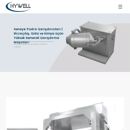
Sənaye Pudra Qarışdırıcıları |
Əczaçılıq, Qida və Kimya üçün
Yüksək Səmərəli Qarışdırma
Maşınları
Hywell Machinery 20+ illik təcrübəsi olan qabaqcıl sənaye toz
qarışdırma maşınlarının mühəndisliyi və istehsalı ilə
məşğuldur.