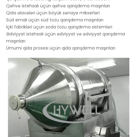
Qəhvə istehsalı üçün qəhvə qarışdırma maşınları
Qida əlavələri üçün böyük sənaye mikserləri
Süd emalı üçün süd tozu qarışdırma maşınları
İçki fabrikləri üçün soda tozu qarışdırma sistemləri
Ədviyyat istehsalı üçün ədviyyat və ədviyyat qarışdırma
maşınları
Ümumi qida prosesi üçün qida qarışdırma maşınları