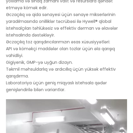
yoxlama və sınaq zamanı vaxt və resurslara qənaət
etməyə kömək edir.
Əczaçılıq və qida sənayesi üçün sənaye mikserlərinin
yaradılmasında onilliklər təcrübəsi ilə Hywell® qlobal
istehsalçıları təhlükəsiz və effektiv dərman və əlavələr
istehsalında dəstəkləyir.
Əczaçılıq toz qarışdırıcılarımızın əsas xüsusiyyətləri:
API və köməkçi maddələr olan tozlar üçün əla qarışıq
vahidliyi.
Gigiyenik, GMP-yə uyğun dizayn.
Təkmil məhsuldarlıq və ardıcıllıq üçün yüksək effektiv
qarışdırma.
Laboratoriya üçün geniş miqyaslı istehsala qədər
genişləndirilə bilən variantlar.