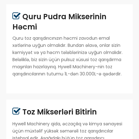
Quru Pudra Mikserinin

Həcmi
Quru toz qarışdırıcınızın həcmi zavodun emal
xətlərinə uyğun olmalıdır. Bundan əlavə, onlar sizin
kəmiyyət və ya həcm tələblərinizə uyğun olmalıdır.
Beləliklə, biz sizin üçün pulsuz xüsusi toz qarışdırma
maşınları hazırlayırıq. Hywell Machinery-nin toz
qarışdırıcılarının tutumu 1L-dən 30.000L-ə qədərdir.
Toz Mikserləri Bitirin

Hywell Machinery qida, əczaçılıq və kimya sənayesi
üçün müxtəlif yüksək səmərəli toz qarışdırıcılar
istehsal edir. Aşağıdakı bütün toz qarışdırıcı