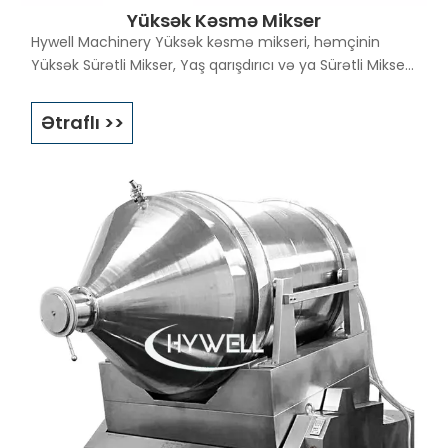
Yüksək Kəsmə Mikser
Hywell Machinery Yüksək kəsmə mikseri, həmçinin
Yüksək Sürətli Mikser, Yaş qarışdırıcı və ya Sürətli Mikser
adlanır, quru tozları maye bağlayıcı əlavə ilə
qarışdırmaq üçün çox qısa müddət ərzində və əla
Ətraflı >>
təmizləmə qabiliyyəti ilə səmərəli və çox yönlü
qarışdırma maşınıdır. Yan şaquli doğrayıcı ilə mərkəzi
çarx tipli qarışdırıcının innovativ dizaynı sayəsində
qarışdırma üçün mükəmməl nəticələr verə bilir. yaş
yüksək kəsici mikserlər əczaçılıq, kimya, qida və
elektron sənayelərində geniş istifadə olunur.