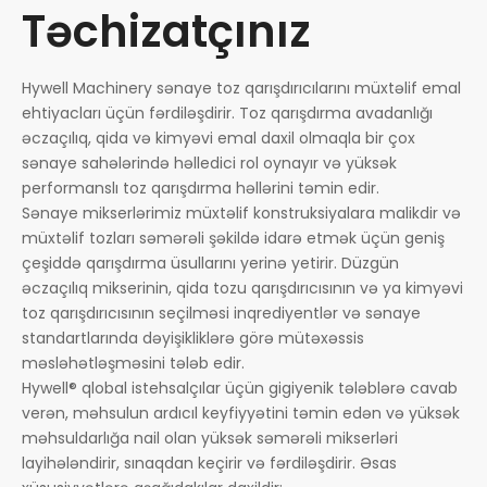
Təchizatçınız
Hywell Machinery sənaye toz qarışdırıcılarını müxtəlif emal
ehtiyacları üçün fərdiləşdirir. Toz qarışdırma avadanlığı
əczaçılıq, qida və kimyəvi emal daxil olmaqla bir çox
sənaye sahələrində həlledici rol oynayır və yüksək
performanslı toz qarışdırma həllərini təmin edir.
Sənaye mikserlərimiz müxtəlif konstruksiyalara malikdir və
müxtəlif tozları səmərəli şəkildə idarə etmək üçün geniş
çeşiddə qarışdırma üsullarını yerinə yetirir. Düzgün
əczaçılıq mikserinin, qida tozu qarışdırıcısının və ya kimyəvi
toz qarışdırıcısının seçilməsi inqrediyentlər və sənaye
standartlarında dəyişikliklərə görə mütəxəssis
məsləhətləşməsini tələb edir.
Hywell® qlobal istehsalçılar üçün gigiyenik tələblərə cavab
verən, məhsulun ardıcıl keyfiyyətini təmin edən və yüksək
məhsuldarlığa nail olan yüksək səmərəli mikserləri
layihələndirir, sınaqdan keçirir və fərdiləşdirir. Əsas