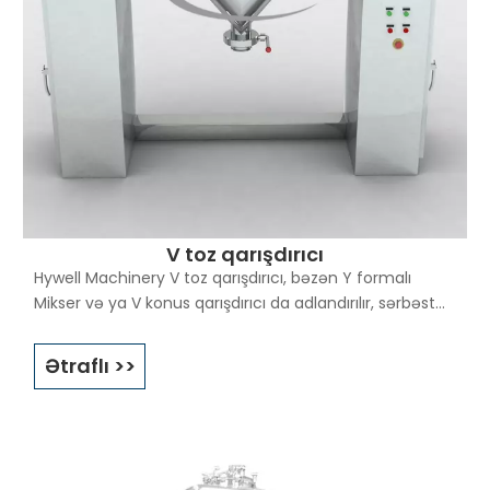
V toz qarışdırıcı
Hywell Machinery V toz qarışdırıcı, bəzən Y formalı
Mikser və ya V konus qarışdırıcı da adlandırılır, sərbəst
axan quru tozların, qranulların və kristalların intim
qarışdırılması üçün çox məşhur olan məşhur Tumbler
Ətraflı >>
Mikserin bir növüdür (digər növü EYH seriyalı sallanan
mikserdir). Çox sadə dizaynı və asan təmizlənməsi ilə
fərqlənir. V seriyalı toz qarışdırıcıları 1:100 nisbətində bərk
cisimlər/bərk maddələr üçün zərif yüksək axınlı
qarışdırma prosesi ilə fərqlənir və müxtəlif xüsusi