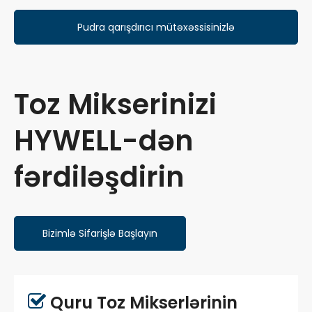
Pudra qarışdırıcı mütəxəssisinizlə
məsləhətləşin
Toz Mikserinizi
HYWELL-dən
fərdiləşdirin
Bizimlə Sifarişlə Başlayın
Quru Toz Mikserlərinin
