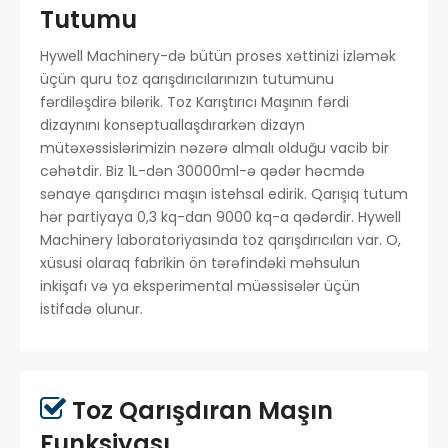
Tutumu
Hywell Machinery-də bütün proses xəttinizi izləmək
üçün quru toz qarışdırıcılarınızın tutumunu
fərdiləşdirə bilərik. Toz Karıştırıcı Maşının fərdi
dizaynını konseptuallaşdırarkən dizayn
mütəxəssislərimizin nəzərə almalı olduğu vacib bir
cəhətdir. Biz 1L-dən 30000ml-ə qədər həcmdə
sənaye qarışdırıcı maşın istehsal edirik. Qarışıq tutum
hər partiyaya 0,3 kq-dan 9000 kq-a qədərdir. Hywell
Machinery laboratoriyasında toz qarışdırıcıları var. O,
xüsusi olaraq fabrikin ön tərəfindəki məhsulun
inkişafı və ya eksperimental müəssisələr üçün
istifadə olunur.
Toz Qarışdıran Maşın

Funksiyası