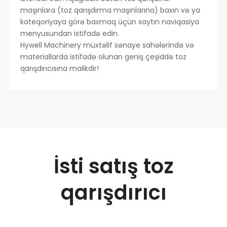
maşınlara (toz qarışdırma maşınlarına) baxın və ya
kateqoriyaya görə baxmaq üçün saytın naviqasiya
menyusundan istifadə edin.
Hywell Machinery müxtəlif sənaye sahələrində və
materiallarda istifadə olunan geniş çeşiddə toz
qarışdırıcısına malikdir!
İsti satış toz
qarışdırıcı