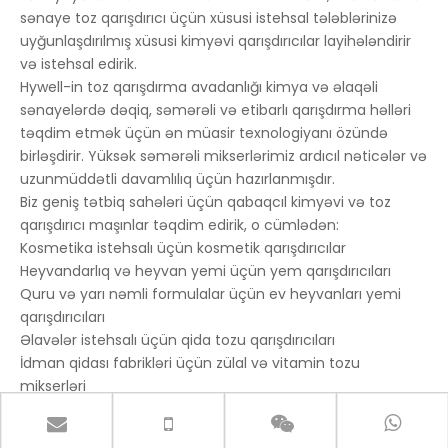
sənaye toz qarışdırıcı üçün xüsusi istehsal tələblərinizə
uyğunlaşdırılmış xüsusi kimyəvi qarışdırıcılar layihələndirir
və istehsal edirik.
Hywell-in toz qarışdırma avadanlığı kimya və əlaqəli
sənayelərdə dəqiq, səmərəli və etibarlı qarışdırma həlləri
təqdim etmək üçün ən müasir texnologiyanı özündə
birləşdirir. Yüksək səmərəli mikserlərimiz ardıcıl nəticələr və
uzunmüddətli davamlılıq üçün hazırlanmışdır.
Biz geniş tətbiq sahələri üçün qabaqcıl kimyəvi və toz
qarışdırıcı maşınlar təqdim edirik, o cümlədən:
Kosmetika istehsalı üçün kosmetik qarışdırıcılar
Heyvandarlıq və heyvan yemi üçün yem qarışdırıcıları
Quru və yarı nəmli formulalar üçün ev heyvanları yemi
qarışdırıcıları
Əlavələr istehsalı üçün qida tozu qarışdırıcıları
İdman qidası fabrikləri üçün zülal və vitamin tozu
mikserləri
Məişət təmizləyicisi və yuyucu vasitələr üçün qarışdırıcılar